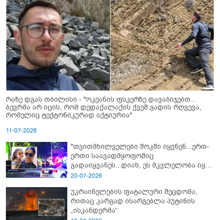
რაზე დგას თბილისი - "ოკეანის ფსკერზე დავაბიჯებთ...
ბევრმა არ იცის, რომ დედაქალაქის ქვეშ გადის რღვევა,
რომელიც ტექტონიკურად აქტიურია"
11-07-2026
"თვითმხილველები შოკში იყვნენ...ერთ-
ერთი საავადმყოფოშიც
გადაიყვანეს...დიახ, ეს მკვლელობა იყო"
- გორში დატრიალებული ტრაგედიის
20-07-2026
ახალი დეტალები
უკრაინელების ფატალური შეცდომა,
რითაც კარგად ისარგებლა პუტინის
„ისკანდერმა“