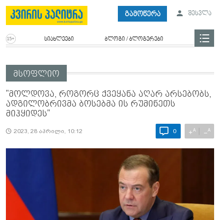
გამოწერა
შესვლა
სიახლეები
ბლოგი / ბლოგერები
მსოფლიო
"მოლდოვა, როგორც ქვეყანა აღარ არსებობს,
ადგილობრივმა ბოსებმა ის რუმინეთს
მიჰყიდეს"
A
A
+
−
2023, 28 აპრილი, 10:12
0