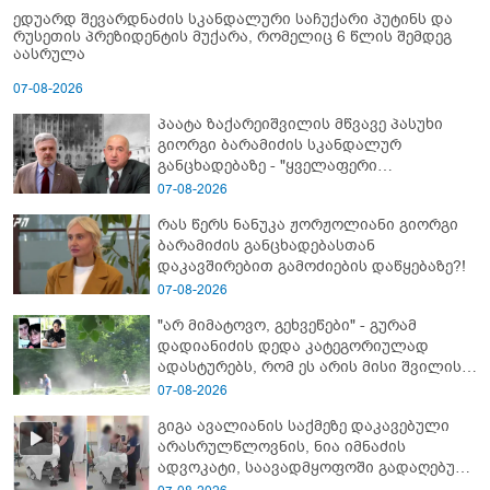
ედუარდ შევარდნაძის სკანდალური საჩუქარი პუტინს და
რუსეთის პრეზიდენტის მუქარა, რომელიც 6 წლის შემდეგ
აასრულა
07-08-2026
პაატა ზაქარეიშვილის მწვავე პასუხი
გიორგი ბარამიძის სკანდალურ
განცხადებაზე - "ყველაფერი
დეტალურად ვიცი... კამანში მოკლული
07-08-2026
ქართველები მე გადმოვასვენე...
რას წერს ნანუკა ჟორჟოლიანი გიორგი
ბარამიძე კი ტყუის"
ბარამიძის განცხადებასთან
დაკავშირებით გამოძიების დაწყებაზე?!
07-08-2026
"არ მიმატოვო, გეხვეწები" - გუ­რა­მ
დადიანიძის დედა კა­ტე­გო­რი­უ­ლად
ადას­ტუ­რებს, რომ ეს არის მისი შვი­ლის
ხმა
07-08-2026
გიგა ავალიანის საქმეზე დაკავებული
არასრულწლოვნის, ნია იმნაძის
ადვოკატი, საავადმყოფოში გადაღებულ
კადრებს ავრცელებს