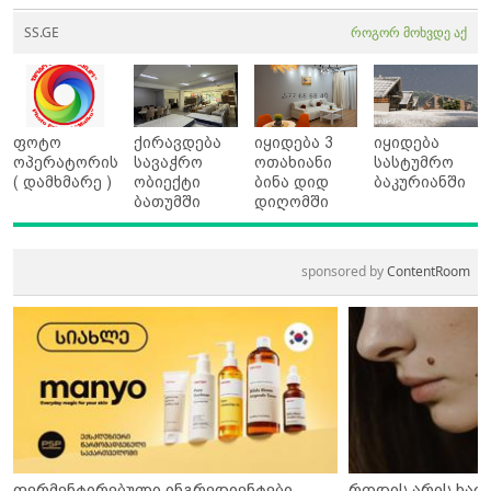
SS.GE
როგორ მოხვდე აქ
ფოტო
ქირავდება
იყიდება 3
იყიდება
ოპერატორის
სავაჭრო
ოთახიანი
სასტუმრო
( დამხმარე )
ობიექტი
ბინა დიდ
ბაკურიანში
ბათუმში
დიღომში
sponsored by
ContentRoom
ფერმენტირებული ინგრედიენტები
როდის არის ხალ