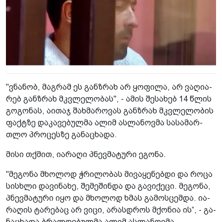
"ვნა­ნობ, მაგ­რამ ეს გან­ზრახ არ ყო­ფი­ლა, არ ვა­ღი­ა­
რებ გან­ზრახ მკვლე­ლო­ბას", - ამის შე­სა­ხებ 14 წლის
გო­გო­ნას, აი­თაჯ შახ­მა­რო­ვას გან­ზრახ მკვლე­ლო­ბის
ფაქ­ტზე და­კა­ვე­ბულ­მა ალიმ ას­ლა­ნოვ­მა სა­სა­მარ­
თლო პრო­ცეს­ზე გა­ნა­ცხა­და.
მისი თქმით, ია­რა­ღი პნევ­მა­ტუ­რი ეგო­ნა.
"მე­გო­ნა მხო­ლოდ ჭრი­ლო­ბას მი­ვა­ყე­ნებ­დი და როცა
სის­ხლი და­ვი­ნა­ხე, შე­მე­შინ­და და გა­ვი­ქე­ცი. მე­გო­ნა,
პნევ­მა­ტუ­რი იყო და მხო­ლოდ ხმას გა­მოს­ცემ­და. ია­
რა­ღის ტა­რე­ბაც არ ვიცი, არას­დროს მქო­ნია ის“, - გა­
ნა­ცხა­და ბრალ­დე­ბულ­მა ალიმ ას­ლა­ნოვ­მა.