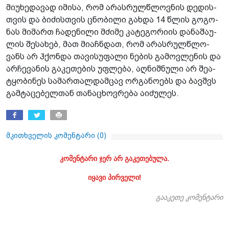
მი­უ­ხე­და­ვად იმი­სა, რომ არას­რულ­წლოვ­ნის დე­დის­
თვის და ბი­ძის­თვის ცნო­ბი­ლი გახ­და 14 წლის გო­გო­
ნას მი­მართ ჩა­დე­ნი­ლი მძი­მე კა­ტე­გო­რი­ის და­ნა­შა­უ­
ლის შე­სა­ხებ, მათ მი­აჩ­ნდათ, რომ არას­რულ­წლო­
ვანს არ ჰქონ­და თა­ვი­სუ­ფა­ლი ნე­ბის გა­მოვ­ლე­ნის და
არ­ჩე­ვა­ნის გა­კე­თე­ბის უფ­ლე­ბა, აღ­ნიშ­ნუ­ლი არ შე­ა­
ტყო­ბი­ნეს სა­მარ­თალ­დამ­ცავ ორ­გა­ნო­ებს და ბავ­შვს
გამ­ტა­ცე­ბელ­თან თა­ნა­ცხოვ­რე­ბა აი­ძუ­ლეს.
მკითხველის კომენტარი (
0
)
კომენტარი ჯერ არ გაკეთებულა.
იყავი პირველი!
გააკეთე კომენტარი