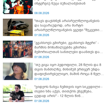
ინტერვიუ ნუცა ბუზალაძესთან
08.08.2026
"თავს დაესხნენ არასრულწლოვანების
და სავარაუდოდ, არა მარტო
არასრულწლოვანების ჯგუფი "შეკვეთის
მიტანისას, "გლოვოს" კურიერია
07.08.2026
უპატიოსნესი ობოლი ბიჭი" - რას წერს
“გვახსოვს გმირები, გვახსოვს მტერი” -
ადვოკატი?
მარშის მონაწილეებმა გმირთა
მემორიალთან სანთლები დაანთეს და
გმირების ხსოვნას პატივი მიაგეს
07.08.2026
“თუ გიგა იყო პედოფილი, 28 წლის და 8
თვის მანძილზე, მინიმუმ ერთჯერ უნდა
დაფიქსირებულიყო, მაშინ როცა 8 წელი
ამზადებდა მოსწავლეებს! - იპოვონ ერთი
07.08.2026
გოგონა, ვისაც გიგა სექსუალურად
"ვიდეოს ნახვა ჩემთვის იყო სიკვდილი -
ავიწროებდა” - ეკა კუპატაძე
ისეთი ხმა აქვს, თითქოს ეხვეწება,
ცუდად არის" - 12 წლის წინ
გაუჩინარებული ბიჭის დედა
07.08.2026
გავრცელებულ ვიდეოზე პირველ