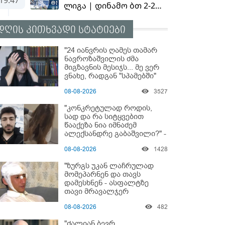
დღის კითხვადი სტატიები
"24 იანვრის ღამეს თამარ
ნავროზაშვილის ძმა
მიგზავნის მესიჯს... მე ვერ
ვნახე, რადგან "სპამებში"
ჩავარდა": რა მისწერა ნია
08-08-2026
3527
იმნაძის ბიძამ ეკა
კუპატაძეს? - გიგა
"კონკრეტულად როდის,
ავალიანის დედა "სქრინს"
სად და რა სიტყვებით
აქვეყნებს
წააქეზა ნია იმნაძემ
ალექსანდრე გაბაშვილი?" -
რა მიმართვას ავრცელებს
08-08-2026
1428
ნია იმნაძის ბებია?
"ზურგს უკან ლაჩრულად
მომეპარნენ და თავს
დამესხნენ - ასფალტზე
თავი მრავალჯერ
დამარტყმევინეს" - რას
08-08-2026
482
ჰყვება კურიერი, რომელსაც
არასრულწლოვანები
"ძალიან ბევრ