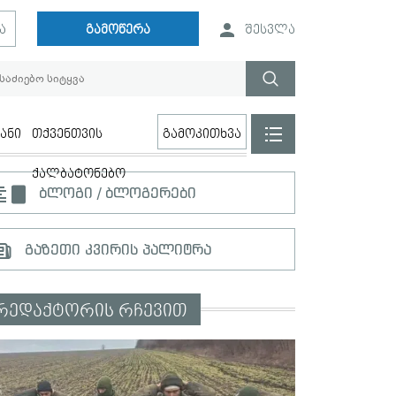
ა
გამოწერა
შესვლა
ანი
თქვენთვის
გამოკითხვა
ქალბატონებო
ბლოგი / ბლოგერები
გაზეთი კვირის პალიტრა
რედაქტორის რჩევით