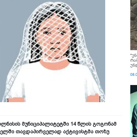
"უ
რა
უნ
08.
ნი­სის მუ­ნი­ცი­პა­ლი­ტეტ­ში 14 წლის გო­გო­ნამ
ქსელ­ში თავ­და­პირ­ვე­ლად აქ­ტი­ვის­ტმა თოზუ