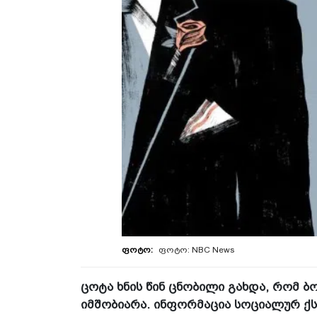
ფოტო: NBC News
ცოტა ხნის წინ ცნო­ბი­ლი გახ­და, რომ ბოლ­
იმ­შო­ბი­ა­რა. ინ­ფორ­მა­ცია სო­ცი­ა­ლურ 