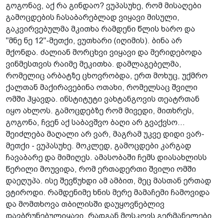
გოგონავ, აქ რა გინდაო? ვუპასუხე, რომ მისაღები
გამოცდების ჩასაბარებლად ვიყავი მისული,
გაკვირვებულმა მკითხა რამდენი წლის ხარო და
"მნე ნე 12"-მეთქი, ვუთხარი (იღიმის). ბინა არ
მქონდა. ძალიან მორცხვი ვიყავი და მერიდებოდა
ვინმესთვის რაიმე მეკითხა. დამლაგებელმა,
რომელიც არბატზე ცხოვრობდა, ერთ მოხუც, უქმრო
ქალთან მაქირავებინა ოთახი, რომელსაც შვილი
ომში ჰყავდა. ინსტიტუტი ვახტანგოვის თეატრთან
იყო ახლოს. გამოცდებზე რომ მივედი, მითხრეს,
გოგონა, ჩვენ აქ საბავშვო ბაღი არ გვაქვსო...
შეიძლება მაღალი არ ვარ, მაგრამ უკვე დიდი ვარ-
მეთქი - ვუპასუხე. მოკლედ, გამოცდები კარგად
ჩავაბარე და მიმიღეს. ამასობაში ჩემს დიასახლისს
წერილი მოუვიდა, რომ ერთადერთი შვილი ომში
დაეღუპა. ისე შევწუხდი ამ ამბით, მეც მასთან ერთად
ვტიროდი. რამდენიმე ხნის მერე მამაჩემი ჩამოვიდა
და მომთხოვა თბილისში დაუყოვნებლივ
დავბრუნებულიყავი, რადგან მოსკოვს გერმანელები