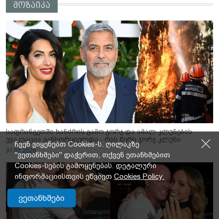
მოზაიკა
საფრანგეთში ხანძრის გამო ჯორჯ და ამალ კლუნების
ევაკუაცია განხორციელდა - რას წერს ჯორჯ კლუნი
ჩვენ ვიყენებთ Cookies-ს. ღილაკზე
31.07.2026
"ვეთანხმები" დაჭერით, თქვენ ეთანხმებით
Cookies-სების გამოყენებას. დეტალური
ინფორმაციისთვის ეწვიეთ
Cookies Policy.
ვეთანხმები