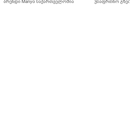
ბრენდი Manyo საქართველოშია
უსაფრთხო გზები