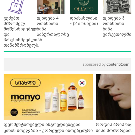
ვეძებთ
იყიდება 4
დიასახლისი
იყიდება 3
მშრომელ.
ოთახიანი
- (2 პოზიცია)
ოთახიანი
მოწესრიგებულ
ბინა
ბინა
და
საბურთალოზე
ვარკეთილში
პასუხისმგებლიან
თანამშრომელს.
sponsored by
ContentRoom
ფერმენტირებული ინგრედიენტები
როდის არის ხალ
კანის მოვლაში - კორეული ინოვაციური
მისი მოშორების 