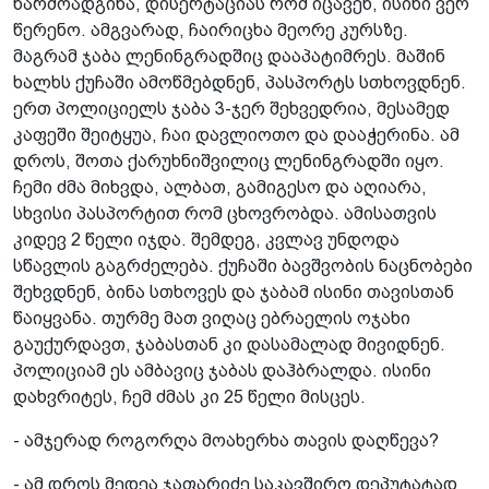
წარმოადგინა, დისერტაციას რომ იცავენ, ისინი ვერ
წერენო. ამგვარად, ჩაირიცხა მეორე კურსზე.
მაგრამ ჯაბა ლენინგრადშიც დააპატიმრეს. მაშინ
ხალხს ქუჩაში ამოწმებდნენ, პასპორტს სთხოვდნენ.
ერთ პოლიციელს ჯაბა 3-ჯერ შეხვედრია, მესამედ
კაფეში შეიტყუა, ჩაი დავლიოთო და დააჭერინა. ამ
დროს, შოთა ქარუხნიშვილიც ლენინგრადში იყო.
ჩემი ძმა მიხვდა, ალბათ, გამიგესო და აღიარა,
სხვისი პასპორტით რომ ცხოვრობდა. ამისათვის
კიდევ 2 წელი იჯდა. შემდეგ, კვლავ უნდოდა
სწავლის გაგრძელება. ქუჩაში ბავშვობის ნაცნობები
შეხვდნენ, ბინა სთხოვეს და ჯაბამ ისინი თავისთან
წაიყვანა. თურმე მათ ვიღაც ებრაელის ოჯახი
გაუქურდავთ, ჯაბასთან კი დასამალად მივიდნენ.
პოლიციამ ეს ამბავიც ჯაბას დაჰბრალდა. ისინი
დახვრიტეს, ჩემ ძმას კი 25 წელი მისცეს.
- ამჯერად როგორღა მოახერხა თავის დაღწევა?
- ამ დროს მედეა ჯაფარიძე საკავშირო დეპუტატად