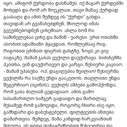
იყო, ამიტომ ქურდობა დასწამეს. იქ მაგარ ქურდებში
მოხვდა და რომ არ მოეკლათ, თავი მანაც ქურდად
გაასაღა და ამის შემდეგ ის "ქურდი" გახდა...
თავიდან არ გვანახებდნენ, მხოლოდ იმას
გვეუბნებოდნენ ციხეშიაო. ახლა ხომ რა
საშინელებაა ციხე და მაშინ - უარესი. ერთ ოთახში
ასობით ადამიანი ჰყავდათ, რომლებსაც რიგ-
რიგობით ეძინათ ფიცრის ტახტზე, ზოგს კი ცივ
იატაკზე. მამამ ჯაბას ვექილი დაუქირავა. ბიძაჩემმა
ჰკითხა, ვინ დაუქირავეო და კარგი, წესიერი კაციაო,
- მამამ უპასუხა. ოჰ, დაგიღუპია შვილიო! წესიერმა
ვექილმა რა საქმე უნდა გააკეთოს, თაღლითი უნდა
შეგერჩიაო (იცინის). ვექილს ამბები გამოჰქონდა,
რომ ჯაბა ძალიან ცუდადააო. ამის გამო
სასამართლო სამჯერ გადაიდო და მართლაც,
მესამედ რომ გამოვიდა, როგორც ჩხირი ისე იყო,
გამხდარი და დასუსტებული, ფილტვების ანთება
დამართვია. შემდეგ, მამა კანდიდ ჩარკვიანთან
მისულა, ის დიდი თანაგრძნობით შეხვედრია და