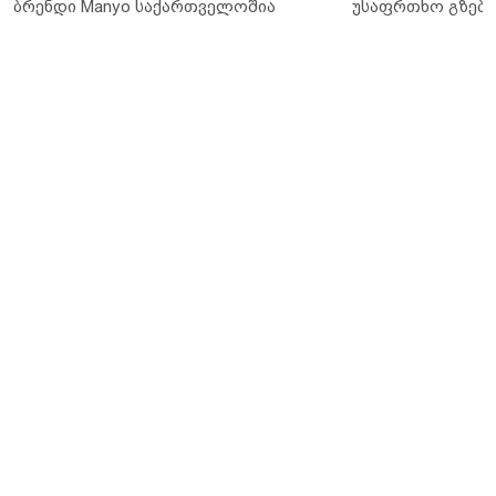
ბრენდი Manyo საქართველოშია
უსაფრთხო გზები