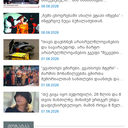
წამქეზებელი... ნია იმნაძისგან
გამოსული ინფორმაციაა ეს" - რას
08.08.2026
ამბობს ეკა კუპატაძე
„ჩემს ცხოვრებაში ახალი ეტაპი იწყება“ -
ინტერვიუ ნუცა ბუზალაძესთან
08.08.2026
"თავს დაესხნენ არასრულწლოვანების
და სავარაუდოდ, არა მარტო
არასრულწლოვანების ჯგუფი "შეკვეთის
მიტანისას, "გლოვოს" კურიერია
07.08.2026
უპატიოსნესი ობოლი ბიჭი" - რას წერს
“გვახსოვს გმირები, გვახსოვს მტერი” -
ადვოკატი?
მარშის მონაწილეებმა გმირთა
მემორიალთან სანთლები დაანთეს და
გმირების ხსოვნას პატივი მიაგეს
07.08.2026
“თუ გიგა იყო პედოფილი, 28 წლის და 8
თვის მანძილზე, მინიმუმ ერთჯერ უნდა
დაფიქსირებულიყო, მაშინ როცა 8 წელი
ამზადებდა მოსწავლეებს! - იპოვონ ერთი
07.08.2026
გოგონა, ვისაც გიგა სექსუალურად
ავიწროებდა” - ეკა კუპატაძე
მოზაიკა