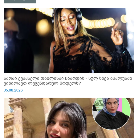
ნაომი ქემპბელი თბილისში ჩამოდის - სულ სხვა ამპლუაში
ვიხილავთ ლეგენდარულ მოდელს?
05.08.2026