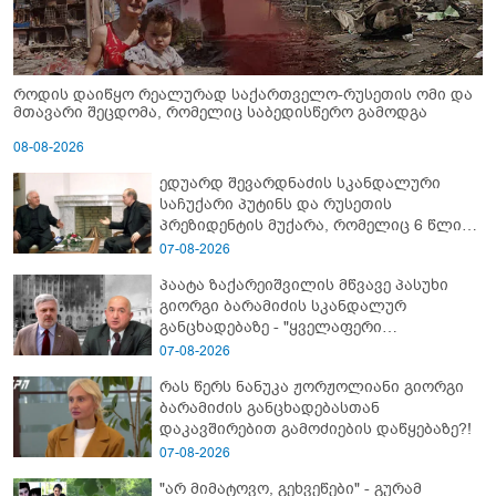
როდის დაიწყო რეალურად საქართველო-რუსეთის ომი და
მთავარი შეცდომა, რომელიც საბედისწერო გამოდგა
08-08-2026
ედუარდ შევარდნაძის სკანდალური
საჩუქარი პუტინს და რუსეთის
პრეზიდენტის მუქარა, რომელიც 6 წლის
შემდეგ აასრულა
07-08-2026
პაატა ზაქარეიშვილის მწვავე პასუხი
გიორგი ბარამიძის სკანდალურ
განცხადებაზე - "ყველაფერი
დეტალურად ვიცი... კამანში მოკლული
07-08-2026
ქართველები მე გადმოვასვენე...
რას წერს ნანუკა ჟორჟოლიანი გიორგი
ბარამიძე კი ტყუის"
ბარამიძის განცხადებასთან
დაკავშირებით გამოძიების დაწყებაზე?!
07-08-2026
"არ მიმატოვო, გეხვეწები" - გუ­რა­მ