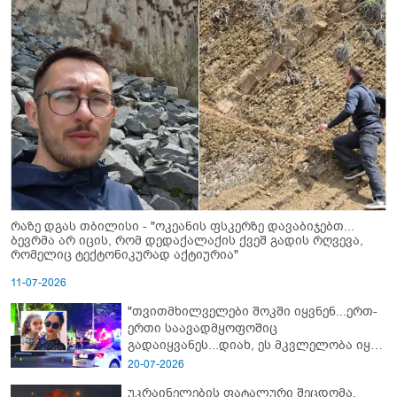
რაზე დგას თბილისი - "ოკეანის ფსკერზე დავაბიჯებთ...
ბევრმა არ იცის, რომ დედაქალაქის ქვეშ გადის რღვევა,
რომელიც ტექტონიკურად აქტიურია"
11-07-2026
"თვითმხილველები შოკში იყვნენ...ერთ-
ერთი საავადმყოფოშიც
გადაიყვანეს...დიახ, ეს მკვლელობა იყო"
- გორში დატრიალებული ტრაგედიის
20-07-2026
ახალი დეტალები
უკრაინელების ფატალური შეცდომა,