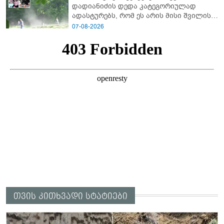
დადიანიძის დედა კა­ტე­გო­რი­უ­ლად
ადას­ტუ­რებს, რომ ეს არის მისი შვი­ლის
ხმა
07-08-2026
თვის კითხვადი სტატიები