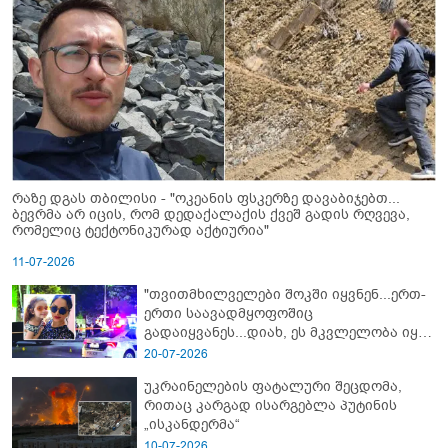
რაზე დგას თბილისი - "ოკეანის ფსკერზე დავაბიჯებთ...
ბევრმა არ იცის, რომ დედაქალაქის ქვეშ გადის რღვევა,
რომელიც ტექტონიკურად აქტიურია"
11-07-2026
"თვითმხილველები შოკში იყვნენ...ერთ-
ერთი საავადმყოფოშიც
გადაიყვანეს...დიახ, ეს მკვლელობა იყო"
- გორში დატრიალებული ტრაგედიის
20-07-2026
ახალი დეტალები
უკრაინელების ფატალური შეცდომა,
რითაც კარგად ისარგებლა პუტინის
„ისკანდერმა“
10-07-2026