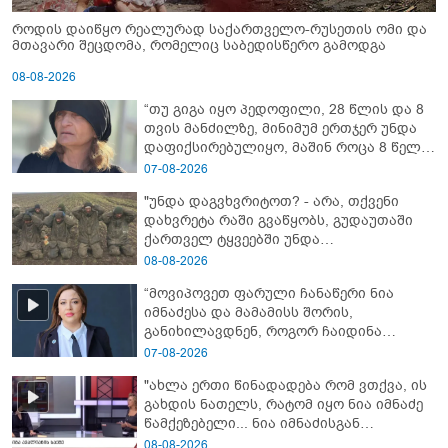
როდის დაიწყო რეალურად საქართველო-რუსეთის ომი და
მთავარი შეცდომა, რომელიც საბედისწერო გამოდგა
08-08-2026
“თუ გიგა იყო პედოფილი, 28 წლის და 8
თვის მანძილზე, მინიმუმ ერთჯერ უნდა
დაფიქსირებულიყო, მაშინ როცა 8 წელი
ამზადებდა მოსწავლეებს! - იპოვონ ერთი
07-08-2026
გოგონა, ვისაც გიგა სექსუალურად
"უნდა დაგვხვრიტოთ? - არა, თქვენი
ავიწროებდა” - ეკა კუპატაძე
დახვრეტა რაში გვაწყობს, გუდაუთაში
ქართველ ტყვეებში უნდა
გადაგცვალოთ..."
08-08-2026
“მოვიპოვეთ ფარული ჩანაწერი ნია
იმნაძესა და მამამისს შორის,
განიხილავდნენ, როგორ ჩაიდინა
გაბაშვილმა დანაშაული” - რას ამბობს
07-08-2026
გიგა ავალიანის საქმის პროკურორი?
"ახლა ერთი წინადადება რომ ვთქვა, ის
გახდის ნათელს, რატომ იყო ნია იმნაძე
წამქეზებელი... ნია იმნაძისგან
გამოსული ინფორმაციაა ეს" - რას
08-08-2026