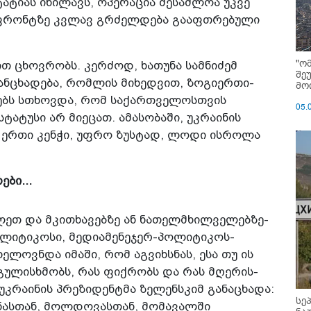
ტატიას იხილავს, ოპერაცია შესაძლოა უკვე
ს ფრონტზე კვლავ გრძელდება გააფთრებული
"ო
თ ცხოვრობს. კერძოდ, ხათუნა სამნიძემ
შე
ანც­ხადება, რომლის მიხედვით, ზოგიერთი­
მოი
ბს სთხოვდა, რომ საქართველოსთვის
05.
ტატუსი არ მიეცათ. ამასობაში, უკრაინის
ერთი კენჭი, უფრო ზუსტად, ლოდი ისროლა
ბი...
ეთ და მკითხავებზე ან ნათელმხილველებზე­
ოლიტიკოსი, მედიამენეჯერ-პოლიტიკოს-
ოვ­ნდა იმაში, რომ აგვიხსნას, ესა თუ ის
ულ­ისხმობს, რას ფიქრობს და რას მღერის­
უკრაინის პრეზიდენტმა ზელენსკიმ განაცხადა:
სე
ინასთან, მოლდოვასთან, მომავალში