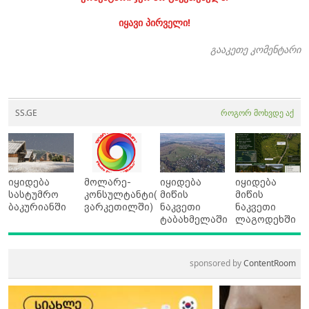
იყავი პირველი!
გააკეთე კომენტარი
SS.GE
როგორ მოხვდე აქ
იყიდება
მოლარე-
იყიდება
იყიდება
სასტუმრო
კონსულტანტი(
მიწის
მიწის
ბაკურიანში
ვარკეთილში)
ნაკვეთი
ნაკვეთი
ტაბახმელაში
ლაგოდეხში
sponsored by
ContentRoom