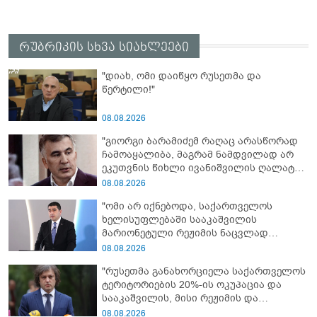
რუბრიკის სხვა სიახლეები
"დიახ, ომი დაიწყო რუსეთმა და
წერტილი!"
08.08.2026
"გიორგი ბარამიძემ რაღაც არასწორად
ჩამოაყალიბა, მაგრამ ნამდვილად არ
ეკუთვნის წიხლი ივანიშვილის ღალატზე
დაფუძნებული დიქტატურის
08.08.2026
მსახურებისგან - მინიშნებაც კი არ
"ომი არ იქნებოდა, საქართველოს
მსმენია ქართველების მიერ ტყვეების
ხელისუფლებაში სააკაშვილის
დახვრეტაზე"
მარიონეტული რეჟიმის ნაცვლად
„ქართული ოცნების“ მსგავსი
08.08.2026
პატრიოტული ძალა რომ ყოფილიყო, თუ
"რუსეთმა განახორციელა საქართველოს
2008 წლის ომი თუ არ იქნებოდა, დიდი
ტერიტორიების 20%-ის ოკუპაცია და
ალბათობით, არც უკრაინის ომი
სააკაშვილის, მისი რეჟიმის და
იქნებოდა"
„ნაცმოძრაობის“ ღალატი ვერანაირად
08.08.2026