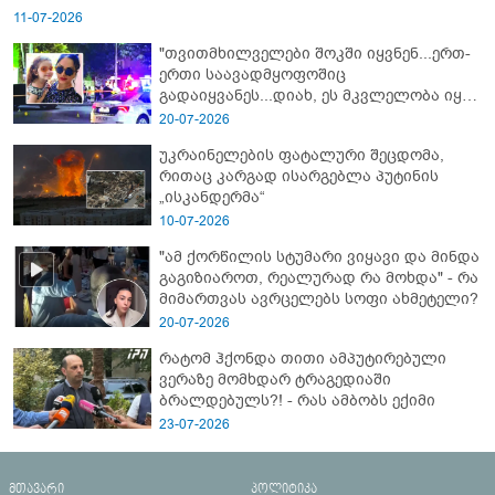
11-07-2026
"თვითმხილველები შოკში იყვნენ...ერთ-
ერთი საავადმყოფოშიც
გადაიყვანეს...დიახ, ეს მკვლელობა იყო"
- გორში დატრიალებული ტრაგედიის
20-07-2026
ახალი დეტალები
უკრაინელების ფატალური შეცდომა,
რითაც კარგად ისარგებლა პუტინის
„ისკანდერმა“
10-07-2026
"ამ ქორწილის სტუმარი ვიყავი და მინდა
გაგიზიაროთ, რეალურად რა მოხდა" - რა
მიმართვას ავრცელებს სოფი ახმეტელი?
20-07-2026
რატომ ჰქონდა თითი ამპუტირებული
ვერაზე მომხდარ ტრაგედიაში
ბრალდებულს?! - რას ამბობს ექიმი
23-07-2026
მთავარი
პოლიტიკა