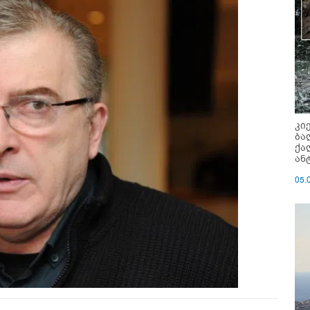
კი
ბა
ქა
ან
05.