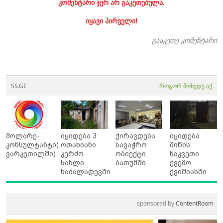
კომენტარი ჯერ არ გაკეთებულა.
იყავი პირველი!
გააკეთე კომენტარი
SS.GE
როგორ მოხვდე აქ
მოლარე-
იყიდება 3
ქირავდება
იყიდება
კონსულტანტი(
ოთახიანი
სავაჭრო
მიწის
ვარკეთილში)
კერძო
ობიექტი
ნაკვეთი
სახლი
ბათუმში
ქვემო
ნაძალადევში
ქვიშიანში
sponsored by
ContentRoom