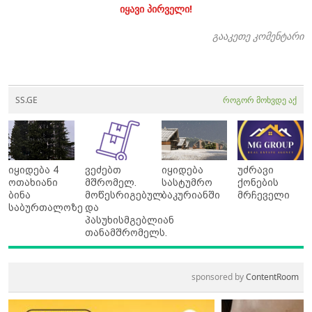
იყავი პირველი!
გააკეთე კომენტარი
SS.GE
როგორ მოხვდე აქ
იყიდება 4
ვეძებთ
იყიდება
უძრავი
ოთახიანი
მშრომელ.
სასტუმრო
ქონების
ბინა
მოწესრიგებულ
ბაკურიანში
მრჩეველი
საბურთალოზე
და
პასუხისმგებლიან
თანამშრომელს.
sponsored by
ContentRoom