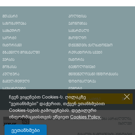
მთავარი
პოლიტიკა
საზოგადოება
ეკონომიკა
სამხედრო
სამართალი
სპორტი
მსოფლიო
ისტორიანი
თქვენთვის ქალბატონებო
გზავნილი მომავალში
რედაქტორის სვეტი
ვერსია
ისტორია
მოზაიკა
ტექნოლოგიები
კულტურა
მნიშვნელოვანი ინფორმაცია
მამულ-დედული
ფოტოგალერეა
სპეცპროექტი
იუმორი
ჩვენ ვიყენებთ Cookies-ს. ღილაკზე
რეკლამა საიტზე
"ვეთანხმები" დაჭერით, თქვენ ეთანხმებით
Cookies-სების გამოყენებას. დეტალური
ინფორმაციისთვის ეწვიეთ
Cookies Policy.
მასალების გადაბეჭდვა/რეპროდუცირება აკრძალულია,
იხილეთ
ვეთანხმები
მასალის გამოყენების პირობები