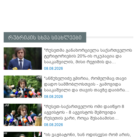
რუბრიკის სხვა სიახლეები
"რუსეთმა განახორციელა საქართველოს
ტერიტორიების 20%-ის ოკუპაცია და
სააკაშვილის, მისი რეჟიმის და
„ნაცმოძრაობის“ ღალატი ვერანაირად
08.08.2026
ვერ გადაფარავს ამ დანაშაულს, ეს იყო
"ანწუხელიძე გმირია, რომელმაც თავი
დანაშაული ჩვენი სახელმწიფოს წინაშე"
დადო სამშობლოსთვის - გამოვიდა
სააკაშვილი და თავის თავზე დაიბრალა
ანწუხელიძის გმირობა, სამარცხვინო
08.08.2026
სიტყვები თქვა, თითქოს,
"რუსეთ-საქართველოს ომი დაიწყო 8
სააკაშვილისთვის შეგინებას თუ რაღაც
აგვისტოს - 8 აგვისტოს შემოვიდა
ამგვარს სთხოვდნენ მას"
რუსეთის ჯარი, როცა შესაბამისი
განცხადება გააკეთა რუსეთის
08.08.2026
მაშინდელმა პრეზიდენტმა - 7 აგვისტოს
"ის ვაჟბატონი, ხან ოდისევსი რომ არის,
რაც მოხდა, ეს იყო ის, რომ სააკაშვილის