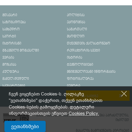
მთავარი
პოლიტიკა
საზოგადოება
ეკონომიკა
სამხედრო
სამართალი
სპორტი
მსოფლიო
ისტორიანი
თქვენთვის ქალბატონებო
გზავნილი მომავალში
რედაქტორის სვეტი
ვერსია
ისტორია
მოზაიკა
ტექნოლოგიები
კულტურა
მნიშვნელოვანი ინფორმაცია
მამულ-დედული
ფოტოგალერეა
სპეცპროექტი
იუმორი
ჩვენ ვიყენებთ Cookies-ს. ღილაკზე
რეკლამა საიტზე
"ვეთანხმები" დაჭერით, თქვენ ეთანხმებით
Cookies-სების გამოყენებას. დეტალური
ინფორმაციისთვის ეწვიეთ
Cookies Policy.
მასალების გადაბეჭდვა/რეპროდუცირება აკრძალულია,
იხილეთ
ვეთანხმები
მასალის გამოყენების პირობები