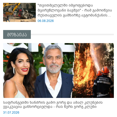
მოვიმარაგო არა მხოლოდ სანთლები,
"თვითმცლელში იმყოფებოდა
არამედ აღვადგინო ხაზის ტელეფონიც" -
მცირეწლოვანი ბავშვი" - რამ გამოიწვია
გია ჯაფარიძე
რუსთაველის გამზირზე ავტომანქანის
გადაბრუნება: “ჯივიპი” განცხადებას
06.08.2026
ავრცელებს
მოზაიკა
საფრანგეთში ხანძრის გამო ჯორჯ და ამალ კლუნების
ევაკუაცია განხორციელდა - რას წერს ჯორჯ კლუნი
31.07.2026