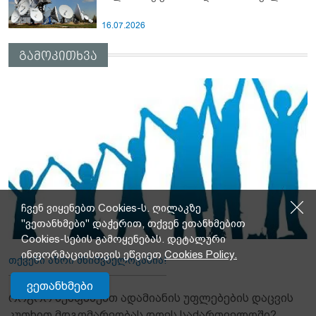
16.07.2026
გამოკითხვა
ჩვენ ვიყენებთ Cookies-ს. ღილაკზე
"ვეთანხმები" დაჭერით, თქვენ ეთანხმებით
Cookies-სების გამოყენებას. დეტალური
ინფორმაციისთვის ეწვიეთ
Cookies Policy.
თქვენი აზრი მნიშვნელოვანია!
ვეთანხმები
როგორ შეაფასებთ ადამიანის უფლებების დაცვის
კუთხით მდგომარეობას დღეს საქართველოში?