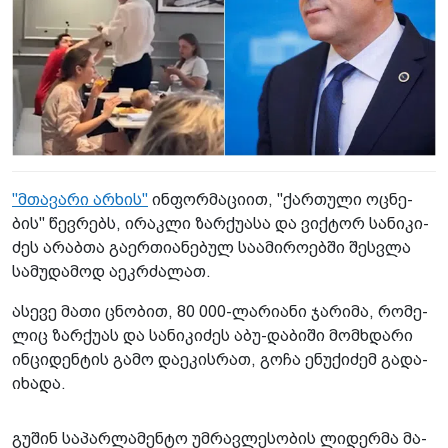
"მთა­ვა­რი არხის"
ინფორმაციით, "ქარ­თუ­ლი ოც­ნე­
ბის" წევ­რებს, ირაკ­ლი ზარ­ქუ­ა­სა და ვიქ­ტორ სა­ნი­კი­
ძეს არაბ­თა გა­ერ­თი­ა­ნე­ბულ სა­ა­მი­რო­ებ­ში შეს­ვლა
სა­მუ­და­მოდ აეკ­რძა­ლათ.
ასე­ვე მათი ცნო­ბით, 80 000-ლა­რი­ა­ნი ჯა­რი­მა, რო­მე­
ლიც ზარ­ქუ­ას და სა­ნი­კი­ძეს აბუ-და­ბი­ში მომ­ხდა­რი
ინ­ცი­დენ­ტის გამო და­ე­კის­რათ, გოჩა ენუ­ქი­ძემ გა­და­
ი­ხა­და.
გუ­შინ სა­პარ­ლა­მენ­ტო უმ­რავ­ლე­სო­ბის ლი­დერ­მა მა­