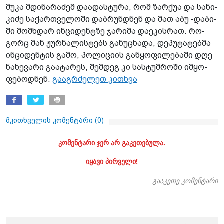
მუ­კა მდი­ნა­რა­ძემ და­ა­დას­ტუ­რა, რომ ზარ­ქუა და სა­ნი­
კი­ძე სა­ქარ­თვე­ლო­ში დაბ­რუნ­დნენ და მათ აბუ -და­ბი­
ში მომ­ხდარ ინ­ცი­დენტზე ჯა­რი­მა და­ე­კის­რათ. რო­
გორც მან ჟურ­ნა­ლის­ტებს გა­ნუ­ცხა­და, დე­პუ­ტა­ტებ­მა
ინ­ცი­დენ­ტის გამო, პო­ლი­ცი­ის გან­ყო­ფი­ლე­ბა­ში დღე
ნა­ხე­ვა­რი გა­ა­ტა­რეს, შემ­დეგ კი სას­ტუმ­რო­ში იმ­ყო­
ფე­ბოდ­ნენ.
გააგრძელეთ კითხვა
მკითხველის კომენტარი (
0
)
კომენტარი ჯერ არ გაკეთებულა.
იყავი პირველი!
გააკეთე კომენტარი