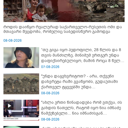
როდის დაიწყო რეალურად საქართველო-რუსეთის ომი და
მთავარი შეცდომა, რომელიც საბედისწერო გამოდგა
08-08-2026
“თუ გიგა იყო პედოფილი, 28 წლის და 8
თვის მანძილზე, მინიმუმ ერთჯერ უნდა
დაფიქსირებულიყო, მაშინ როცა 8 წელი
ამზადებდა მოსწავლეებს! - იპოვონ ერთი
07-08-2026
გოგონა, ვისაც გიგა სექსუალურად
"უნდა დაგვხვრიტოთ? - არა, თქვენი
ავიწროებდა” - ეკა კუპატაძე
დახვრეტა რაში გვაწყობს, გუდაუთაში
ქართველ ტყვეებში უნდა
გადაგცვალოთ..."
08-08-2026
"ახლა ერთი წინადადება რომ ვთქვა, ის
გახდის ნათელს, რატომ იყო ნია იმნაძე
წამქეზებელი... ნია იმნაძისგან
გამოსული ინფორმაციაა ეს" - რას
08-08-2026
ამბობს ეკა კუპატაძე