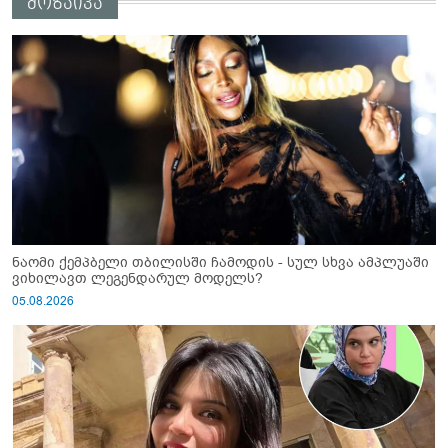
მოზაიკა
ნაომი ქემპბელი თბილისში ჩამოდის - სულ სხვა ამპლუაში
ვიხილავთ ლეგენდარულ მოდელს?
05.08.2026