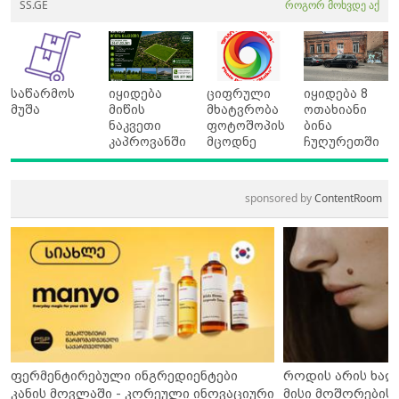
SS.GE
როგორ მოხვდე აქ
საწარმოს
იყიდება
ციფრული
იყიდება 8
მუშა
მიწის
მხატვრობა
ოთახიანი
ნაკვეთი
ფოტოშოპის
ბინა
კაპროვანში
მცოდნე
ჩუღურეთში
sponsored by
ContentRoom
ფერმენტირებული ინგრედიენტები
როდის არის ხალ
კანის მოვლაში - კორეული ინოვაციური
მისი მოშორების 