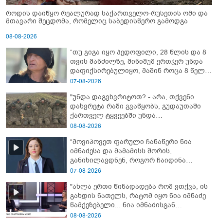
როდის დაიწყო რეალურად საქართველო-რუსეთის ომი და
მთავარი შეცდომა, რომელიც საბედისწერო გამოდგა
08-08-2026
“თუ გიგა იყო პედოფილი, 28 წლის და 8
თვის მანძილზე, მინიმუმ ერთჯერ უნდა
დაფიქსირებულიყო, მაშინ როცა 8 წელი
ამზადებდა მოსწავლეებს! - იპოვონ ერთი
07-08-2026
გოგონა, ვისაც გიგა სექსუალურად
"უნდა დაგვხვრიტოთ? - არა, თქვენი
ავიწროებდა” - ეკა კუპატაძე
დახვრეტა რაში გვაწყობს, გუდაუთაში
ქართველ ტყვეებში უნდა
გადაგცვალოთ..."
08-08-2026
“მოვიპოვეთ ფარული ჩანაწერი ნია
იმნაძესა და მამამისს შორის,
განიხილავდნენ, როგორ ჩაიდინა
გაბაშვილმა დანაშაული” - რას ამბობს
07-08-2026
გიგა ავალიანის საქმის პროკურორი?
"ახლა ერთი წინადადება რომ ვთქვა, ის
გახდის ნათელს, რატომ იყო ნია იმნაძე
წამქეზებელი... ნია იმნაძისგან
გამოსული ინფორმაციაა ეს" - რას
08-08-2026