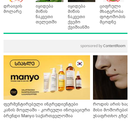
დრაივის
იყიდება
იყიდება
ციფრული
მოლარე
მიწის
მიწის
მხატვრობა
ნაკვეთი
ნაკვეთი
ფოტოშოპის
თელეთში
ქვემო
მცოდნე
ქვიშიანში
sponsored by
ContentRoom
ფერმენტირებული ინგრედიენტები
როდის არის ხალ
კანის მოვლაში - კორეული ინოვაციური
მისი მოშორების 
ბრენდი Manyo საქართველოშია
უსაფრთხო გზები