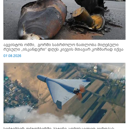
აგვისტოს ომში, გორში საბრძოლო ნათლობა მიღებული
რუსული „ისკანდერი“ დღეს კიევის მთავარ კოშმარად იქცა
07.08.2026
სექტემბერ-ოქტომბერში პუტინი აღმოსავლეთ ევროპას