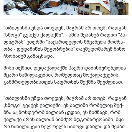
"თბი­ლის­ში უნდა თოვ­დეს, მაგ­რამ არ თოვს, რად­გან
"სმო­გი" გვაქვს ქა­ლაქ­ში", - ამის შე­სა­ხებ რა­დიო "პა­
ლიტ­რას" ეთერ­ში "სა­ქარ­თვე­ლოს მწვა­ნე­თა მოძ­რა­
ო­ბა - დე­და­მი­წის მე­გობ­რე­ბის“ თავ­მჯდო­მა­რემ ნინო
ჩხო­ბა­ძემ გა­ნა­ცხა­და.
მისი თქმით, დე­და­ქა­ლაქ­ში ჰა­ე­რი და­ბინ­ძუ­რე­ბუ­ლია
მყა­რი ნა­წი­ლა­კე­ბით, რო­მელ­თაც მო­ქა­ლა­ქე­ე­ბის
ჯან­მრთე­ლო­ბის­თვის საფრ­თხის შექ­მნა შე­უძ­ლი­ათ.
"თბი­ლის­ში უნდა თოვ­დეს, მაგ­რამ არ თოვს, რად­გან
„სმო­გი“ გვაქვს ქა­ლაქ­ში. ეს ბა­ლი­ში რო­მე­ლიც შექ­
მნა ატ­მოს­ფე­რომ ძა­ლი­ან ცუ­დია, ეს ნიშ­ნავს, რომ
ქა­ლა­ქი არის ძა­ლი­ან ბინ­ძურ მდგო­მა­რე­ო­ბა­ში, მყა­
რი ნა­წი­ლა­კე­ბი ნელ-ნელა ჩა­მო­ვა დაბ­ლა და შე­საძ­