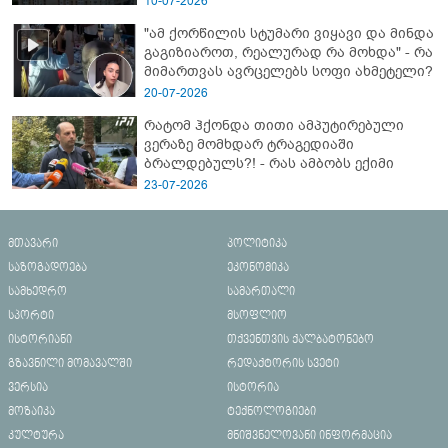
10-07-2026
"ამ ქორწილის სტუმარი ვიყავი და მინდა
გაგიზიაროთ, რეალურად რა მოხდა" - რა
მიმართვას ავრცელებს სოფი ახმეტელი?
20-07-2026
რატომ ჰქონდა თითი ამპუტირებული
ვერაზე მომხდარ ტრაგედიაში
ბრალდებულს?! - რას ამბობს ექიმი
23-07-2026
მთავარი
პოლიტიკა
საზოგადოება
ეკონომიკა
სამხედრო
სამართალი
სპორტი
მსოფლიო
ისტორიანი
თქვენთვის ქალბატონებო
გზავნილი მომავალში
რედაქტორის სვეტი
ვერსია
ისტორია
მოზაიკა
ტექნოლოგიები
კულტურა
მნიშვნელოვანი ინფორმაცია