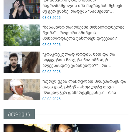
"24 იანვრის ღამეს თამარ
ნავროზაშვილის ძმა მიგზავნის მესიჯს...
მე ვერ ვნახე, რადგან "სპამებში"
ჩავარდა": რა მისწერა ნია იმნაძის ბიძამ
08.08.2026
ეკა კუპატაძეს? - გიგა ავალიანის დედა
"სანაპირო რაიონებში მოსალოდნელია
"სქრინს" აქვეყნებს
წვიმა" - როგორი ამინდია
მოსალოდნელი უახლოეს დღეებში?
08.08.2026
"კონკრეტულად როდის, სად და რა
სიტყვებით წააქეზა ნია იმნაძემ
ალექსანდრე გაბაშვილი?" - რა
მიმართვას ავრცელებს ნია იმნაძის
08.08.2026
ბებია?
"ზურგს უკან ლაჩრულად მომეპარნენ და
თავს დამესხნენ - ასფალტზე თავი
მრავალჯერ დამარტყმევინეს" - რას
ჰყვება კურიერი, რომელსაც
08.08.2026
არასრულწლოვანები სასტიკად
გაუსწორდნენ?
მოზაიკა