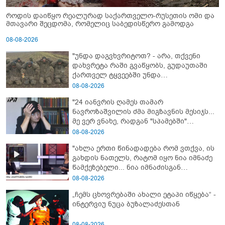
როდის დაიწყო რეალურად საქართველო-რუსეთის ომი და
მთავარი შეცდომა, რომელიც საბედისწერო გამოდგა
08-08-2026
"უნდა დაგვხვრიტოთ? - არა, თქვენი
დახვრეტა რაში გვაწყობს, გუდაუთაში
ქართველ ტყვეებში უნდა
გადაგცვალოთ..."
08-08-2026
"24 იანვრის ღამეს თამარ
ნავროზაშვილის ძმა მიგზავნის მესიჯს...
მე ვერ ვნახე, რადგან "სპამებში"
ჩავარდა": რა მისწერა ნია იმნაძის ბიძამ
08-08-2026
ეკა კუპატაძეს? - გიგა ავალიანის დედა
"ახლა ერთი წინადადება რომ ვთქვა, ის
"სქრინს" აქვეყნებს
გახდის ნათელს, რატომ იყო ნია იმნაძე
წამქეზებელი... ნია იმნაძისგან
გამოსული ინფორმაციაა ეს" - რას
08-08-2026
ამბობს ეკა კუპატაძე
„ჩემს ცხოვრებაში ახალი ეტაპი იწყება“ -
ინტერვიუ ნუცა ბუზალაძესთან
08-08-2026