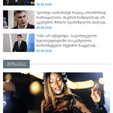
08.08.2026
"გიორგი ბარამიძემ რაღაც არასწორად
ჩამოაყალიბა, მაგრამ ნამდვილად არ
ეკუთვნის წიხლი ივანიშვილის ღალატზე
დაფუძნებული დიქტატურის
08.08.2026
მსახურებისგან - მინიშნებაც კი არ
"ომი არ იქნებოდა, საქართველოს
მსმენია ქართველების მიერ ტყვეების
ხელისუფლებაში სააკაშვილის
დახვრეტაზე"
მარიონეტული რეჟიმის ნაცვლად
„ქართული ოცნების“ მსგავსი
08.08.2026
პატრიოტული ძალა რომ ყოფილიყო, თუ
2008 წლის ომი თუ არ იქნებოდა, დიდი
მოზაიკა
ალბათობით, არც უკრაინის ომი
იქნებოდა"