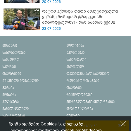
20-07-2026
რატომ ჰქონდა თითი ამპუტირებული
ვერაზე მომხდარ ტრაგედიაში
ბრალდებულს?! - რას ამბობს ექიმი
23-07-2026
მთავარი
პოლიტიკა
საზოგადოება
ეკონომიკა
სამხედრო
სამართალი
სპორტი
მსოფლიო
ისტორიანი
თქვენთვის ქალბატონებო
გზავნილი მომავალში
რედაქტორის სვეტი
ვერსია
ისტორია
მოზაიკა
ტექნოლოგიები
კულტურა
მნიშვნელოვანი ინფორმაცია
მამულ-დედული
ფოტოგალერეა
სპეცპროექტი
იუმორი
ჩვენ ვიყენებთ Cookies-ს. ღილაკზე
რეკლამა საიტზე
"ვეთანხმები" დაჭერით, თქვენ ეთანხმებით