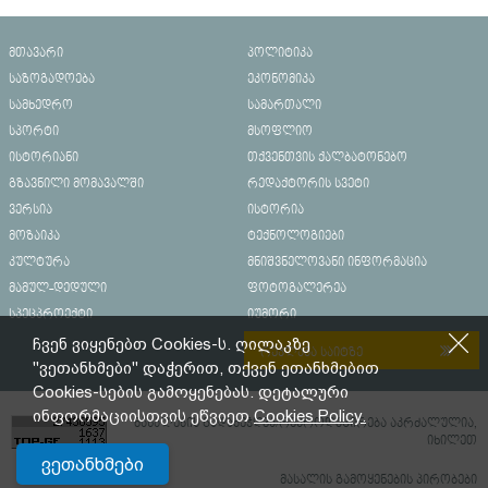
მთავარი
პოლიტიკა
საზოგადოება
ეკონომიკა
სამხედრო
სამართალი
სპორტი
მსოფლიო
ისტორიანი
თქვენთვის ქალბატონებო
გზავნილი მომავალში
რედაქტორის სვეტი
ვერსია
ისტორია
მოზაიკა
ტექნოლოგიები
კულტურა
მნიშვნელოვანი ინფორმაცია
მამულ-დედული
ფოტოგალერეა
სპეცპროექტი
იუმორი
ჩვენ ვიყენებთ Cookies-ს. ღილაკზე
რეკლამა საიტზე
"ვეთანხმები" დაჭერით, თქვენ ეთანხმებით
Cookies-სების გამოყენებას. დეტალური
ინფორმაციისთვის ეწვიეთ
Cookies Policy.
მასალების გადაბეჭდვა/რეპროდუცირება აკრძალულია,
იხილეთ
ვეთანხმები
მასალის გამოყენების პირობები