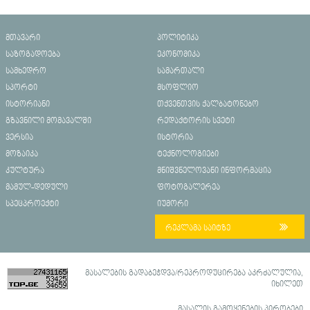
მთავარი
პოლიტიკა
საზოგადოება
ეკონომიკა
სამხედრო
სამართალი
სპორტი
მსოფლიო
ისტორიანი
თქვენთვის ქალბატონებო
გზავნილი მომავალში
რედაქტორის სვეტი
ვერსია
ისტორია
მოზაიკა
ტექნოლოგიები
კულტურა
მნიშვნელოვანი ინფორმაცია
მამულ-დედული
ფოტოგალერეა
სპეცპროექტი
იუმორი
რეკლამა საიტზე
მასალების გადაბეჭდვა/რეპროდუცირება აკრძალულია,
იხილეთ
მასალის გამოყენების პირობები