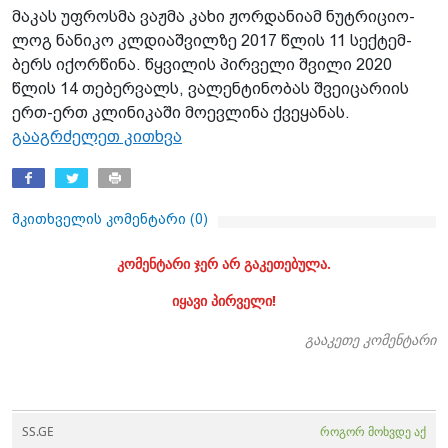
მა­კას უფ­როს­მა ვაჟ­მა კახი ჟორ­და­ნი­ამ ნუტ­რი­ცი­ო­
ლოგ ნა­ნი­კო კლდი­აშ­ვილ­ზე 2017 წლის 11 სექ­ტემ­
ბერს იქორ­წი­ნა. წყვი­ლის პირ­ვე­ლი შვი­ლი 2020
წლის 14 თე­ბერ­ვალს, ვა­ლენ­ტი­ნო­ბას შვე­ი­ცა­რი­ის
ერთ-ერთ კლი­ნი­კა­ში მო­ევ­ლი­ნა ქვე­ყა­ნას.
გააგრძელეთ კითხვა
მკითხველის კომენტარი (
0
)
კომენტარი ჯერ არ გაკეთებულა.
იყავი პირველი!
გააკეთე კომენტარი
SS.GE
როგორ მოხვდე აქ