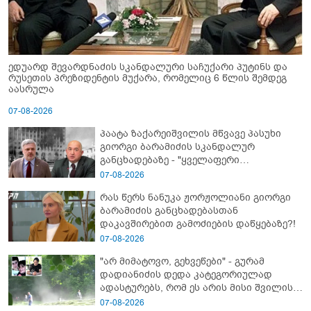
ედუარდ შევარდნაძის სკანდალური საჩუქარი პუტინს და
რუსეთის პრეზიდენტის მუქარა, რომელიც 6 წლის შემდეგ
აასრულა
07-08-2026
პაატა ზაქარეიშვილის მწვავე პასუხი
გიორგი ბარამიძის სკანდალურ
განცხადებაზე - "ყველაფერი
დეტალურად ვიცი... კამანში მოკლული
07-08-2026
ქართველები მე გადმოვასვენე...
რას წერს ნანუკა ჟორჟოლიანი გიორგი
ბარამიძე კი ტყუის"
ბარამიძის განცხადებასთან
დაკავშირებით გამოძიების დაწყებაზე?!
07-08-2026
"არ მიმატოვო, გეხვეწები" - გუ­რა­მ
დადიანიძის დედა კა­ტე­გო­რი­უ­ლად
ადას­ტუ­რებს, რომ ეს არის მისი შვი­ლის
ხმა
07-08-2026