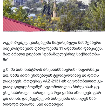
ოკუ­პი­რე­ბულ ცხინ­ვალ­ში ჩა­ტა­რე­ბუ­ლი მას­შტა­ბუ­რი
სპე­ცო­პე­რა­ცი­ის ფარ­გლებ­ში 11 ადა­მი­ა­ნი და­ა­კა­ვეს.
მათ ბრა­ლი ედე­ბათ "და­ნა­შა­უ­ლებ­რივ საქ­მი­ა­ნო­ბა­
ში“.
ე.წ. შს სა­მი­ნის­ტროს პრეს­სამ­სა­ხუ­რის ინ­ფორ­მა­ცი­
ით, სამი პირი ცხინ­ვა­ლის ტე­რი­ტო­რი­ა­ზე იმ დროს
და­ა­კა­ვეს, რო­დე­საც VAZ-2131-ის ავ­ტო­მო­ბი­ლით გა­
და­ად­გილ­დე­ბოდ­ნენ.ავ­ტო­მო­ბი­ლის ჩხრე­კი­სას ცე­
ცხლსას­რო­ლი ია­რა­ღი და რვა ვაზ­ნა ამო­ი­ღეს. გარ­
და ამი­სა, და­კა­ვე­ბულ­თა სახ­ლებ­ში ამო­ი­ღეს საბ­
რძო­ლო მა­სა­ლა, სიმ ბა­რა­თე­ბი.