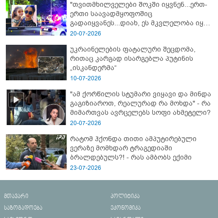
"თვითმხილველები შოკში იყვნენ...ერთ-
ერთი საავადმყოფოშიც
გადაიყვანეს...დიახ, ეს მკვლელობა იყო"
- გორში დატრიალებული ტრაგედიის
20-07-2026
ახალი დეტალები
უკრაინელების ფატალური შეცდომა,
რითაც კარგად ისარგებლა პუტინის
„ისკანდერმა“
10-07-2026
"ამ ქორწილის სტუმარი ვიყავი და მინდა
გაგიზიაროთ, რეალურად რა მოხდა" - რა
მიმართვას ავრცელებს სოფი ახმეტელი?
20-07-2026
რატომ ჰქონდა თითი ამპუტირებული
ვერაზე მომხდარ ტრაგედიაში
ბრალდებულს?! - რას ამბობს ექიმი
23-07-2026
მთავარი
პოლიტიკა
საზოგადოება
ეკონომიკა