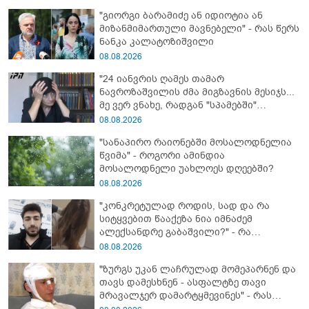
"გიორგი ბარამიძე ან იდიოტია ან
მიზანმიმართული მავნებელი" - რას წერს
ნანკა კალატოზიშვილი
08.08.2026
"24 იანვრის ღამეს თამარ
ნავროზაშვილის ძმა მიგზავნის მესიჯს...
მე ვერ ვნახე, რადგან "სპამებში"
ჩავარდა": რა მისწერა ნია იმნაძის ბიძამ
08.08.2026
ეკა კუპატაძეს? - გიგა ავალიანის დედა
"სანაპირო რაიონებში მოსალოდნელია
"სქრინს" აქვეყნებს
წვიმა" - როგორი ამინდია
მოსალოდნელი უახლოეს დღეებში?
08.08.2026
"კონკრეტულად როდის, სად და რა
სიტყვებით წააქეზა ნია იმნაძემ
ალექსანდრე გაბაშვილი?" - რა
მიმართვას ავრცელებს ნია იმნაძის
08.08.2026
ბებია?
"ზურგს უკან ლაჩრულად მომეპარნენ და
თავს დამესხნენ - ასფალტზე თავი
მრავალჯერ დამარტყმევინეს" - რას
ჰყვება კურიერი, რომელსაც