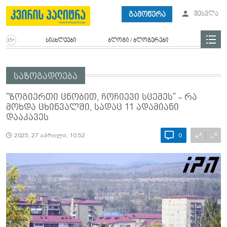
გამოწერა
შესვლა
სიახლეები
ბლოგი / ბლოგერები
საზოგადოება
"ზო­გი­ერ­თი ცნო­ბით, ჩო­ჩი­ე­ვი სცე­მეს" - რა
მოხდა ცხინვალში, სადაც 11 ადამიანი
დააკავეს
A
A
+
−
2025, 27 აპრილი, 10:52
0