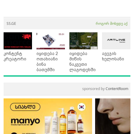
SS.GE
როგორ მოხვდე აქ
კონტენტ
იყიდება 2
იყიდება
ავეჯის
კრეატორი
ოთახიანი
მიწის
ხელოსანი
ბინა
ნაკვეთი
ბათუმში
ლაგოდეხში
sponsored by
ContentRoom