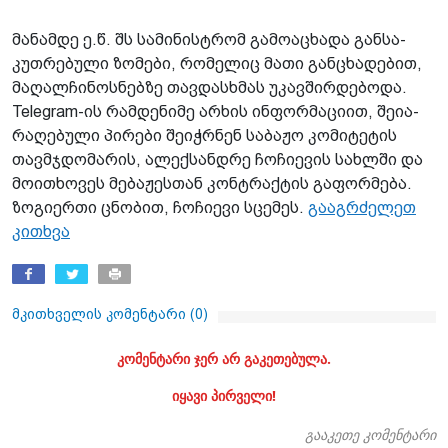
მა­ნამ­დე ე.წ. შს სა­მი­ნის­ტრომ გა­მო­ა­ცხა­და გან­სა­
კუთ­რე­ბუ­ლი ზო­მე­ბი, რო­მე­ლიც მათი გან­ცხა­დე­ბით,
მა­ღალ­ჩი­ნოს­ნებ­ზე თავ­დას­ხმას უკავ­შირ­დე­ბო­და.
Telegram-ის რამ­დე­ნი­მე არ­ხის ინ­ფორ­მა­ცი­ით, შე­ი­ა­
რა­ღე­ბუ­ლი პი­რე­ბი შე­იჭრ­ნენ სა­ბა­ჟო კო­მი­ტე­ტის
თავ­მჯდო­მა­რის, ალექ­სან­დრე ჩო­ჩი­ე­ვის სახ­ლში და
მო­ი­თხო­ვეს მე­ბა­ჟეს­თან კონ­ტრაქ­ტის გა­ფორ­მე­ბა.
ზო­გი­ერ­თი ცნო­ბით, ჩო­ჩი­ე­ვი სცე­მეს.
გააგრძელეთ
კითხვა
მკითხველის კომენტარი (
0
)
კომენტარი ჯერ არ გაკეთებულა.
იყავი პირველი!
გააკეთე კომენტარი