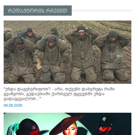
რედაქტორის რჩევით
"უნდა დაგვხვრიტოთ? - არა, თქვენი დახვრეტა რაში
გვაწყობს, გუდაუთაში ქართველ ტყვეებში უნდა
გადაგცვალოთ..."
08.08.2026