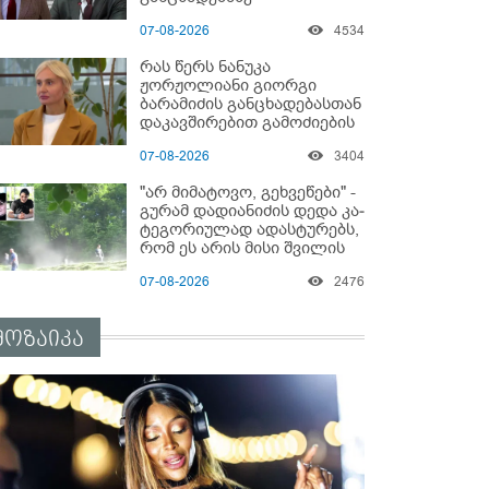
"ყველაფერი დეტალურად
07-08-2026
4534
ვიცი... კამანში მოკლული
ქართველები მე
რას წერს ნანუკა
გადმოვასვენე... ბარამიძე
ჟორჟოლიანი გიორგი
კი ტყუის"
ბარამიძის განცხადებასთან
დაკავშირებით გამოძიების
დაწყებაზე?!
07-08-2026
3404
"არ მიმატოვო, გეხვეწები" -
გუ­რა­მ დადიანიძის დედა კა­
ტე­გო­რი­უ­ლად ადას­ტუ­რებს,
რომ ეს არის მისი შვი­ლის
ხმა
07-08-2026
2476
მოზაიკა