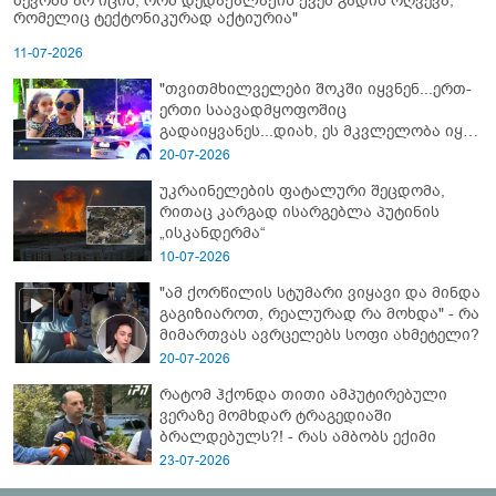
ბევრმა არ იცის, რომ დედაქალაქის ქვეშ გადის რღვევა,
რომელიც ტექტონიკურად აქტიურია"
11-07-2026
"თვითმხილველები შოკში იყვნენ...ერთ-
ერთი საავადმყოფოშიც
გადაიყვანეს...დიახ, ეს მკვლელობა იყო"
- გორში დატრიალებული ტრაგედიის
20-07-2026
ახალი დეტალები
უკრაინელების ფატალური შეცდომა,
რითაც კარგად ისარგებლა პუტინის
„ისკანდერმა“
10-07-2026
"ამ ქორწილის სტუმარი ვიყავი და მინდა
გაგიზიაროთ, რეალურად რა მოხდა" - რა
მიმართვას ავრცელებს სოფი ახმეტელი?
20-07-2026
რატომ ჰქონდა თითი ამპუტირებული
ვერაზე მომხდარ ტრაგედიაში
ბრალდებულს?! - რას ამბობს ექიმი
23-07-2026