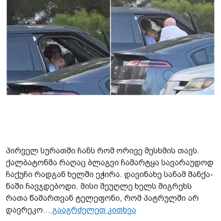
პირ­ველ სუ­რათ­ში ჩანს რომ ორი­ვე მეს­ხმის თავს.
ქალ­ბა­ტონ­მა რა­ღაც ბლაგ­ვი ჩა­მარ­ტყა სა­ვა­რა­უ­დოდ
ჩა­ქუ­ჩი რად­გან ხელ­ში ეჭი­რა. და­ვი­ნა­ხე სა­ნამ მან­ქა­
ნა­ში ჩავ­ჯდე­ბო­დი. მისი მე­უღ­ლე ხელს მიგ­რეხს
რათა წა­მარ­თვან ტე­ლე­ფო­ნი, რომ პატ­რულ­ში არ
დავრე­კო…
გააგრძელეთ კითხვა