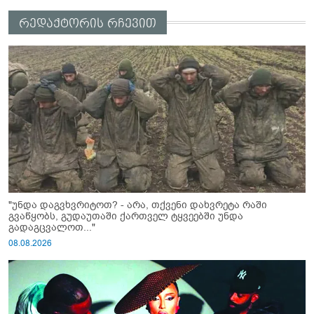
რედაქტორის რჩევით
"უნდა დაგვხვრიტოთ? - არა, თქვენი დახვრეტა რაში
გვაწყობს, გუდაუთაში ქართველ ტყვეებში უნდა
გადაგცვალოთ..."
08.08.2026