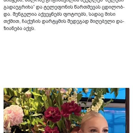
გა­და­უგ­რი­ხა“ და ტე­ლე­ფო­ნის წარ­თმე­ვას ცდი­ლობ­
და. შენ­გე­ლია აქ­ვეყ­ნებს ფო­ტო­ებს, სა­დაც მისი
თქმით, ჩა­ქუ­ჩის დარ­ტყმის შე­დე­გად მი­ღე­ბუ­ლი და­
ზი­ა­ნე­ბა აქვს.