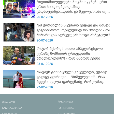
"თვითმხილველები შოკში იყვნენ...ერთ-
ერთი საავადმყოფოშიც
გადაიყვანეს...დიახ, ეს მკვლელობა იყო"
- გორში დატრიალებული ტრაგედიის
20-07-2026
ახალი დეტალები
"ამ ქორწილის სტუმარი ვიყავი და მინდა
გაგიზიაროთ, რეალურად რა მოხდა" - რა
მიმართვას ავრცელებს სოფი ახმეტელი?
20-07-2026
რატომ ჰქონდა თითი ამპუტირებული
ვერაზე მომხდარ ტრაგედიაში
ბრალდებულს?! - რას ამბობს ექიმი
23-07-2026
"ბავშვს ტანსაცმელს ვუცვლიდი, უცბად
გავიგე ყვირილი, - "მიშველეთო" - რას
ჰყვება ლელა ფარტენაძე, რომელმაც
ბათუმში 16 წლის ბიჭი ზღვაში
27-07-2026
დახრჩობას გადაარჩინა
მთავარი
პოლიტიკა
საზოგადოება
ეკონომიკა