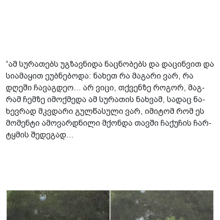
“ამ სუ­რა­თებს უგ­ზავ­ნი­და ნაც­ნო­ბებს და და­ცინ­ვით და
სი­ა­მა­ყით ეუბ­ნე­ბო­და: ნა­ხეთ რა მა­გა­რი ვარ, რა
დღე­ში ჩა­ვაგ­დეო… არ ვიცი, თქვენ­ზე რო­გორ, მაგ­
რამ ჩემ­ზე იმოქ­მე­და ამ სუ­რა­თის ნახ­ვამ, სა­დაც ნა­
ხევ­რად მკვდა­რი გულ­წა­სუ­ლი ვარ, იმი­ტომ რომ ეს
მო­მენ­ტი ამო­ვარ­დნი­ლი მქონ­და თავ­ში ჩა­ქუ­ჩის ჩარ­
ტყმის შე­დე­გად…