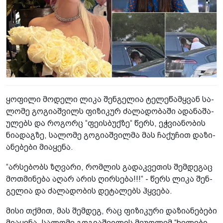
ყო­ფი­ლი მო­დე­ლი ლიკა შენ­გე­ლია ტე­ლე­წამ­ყვან სა­
ლო­მე გო­გი­აშ­ვილს ფი­ზი­კურ ძა­ლა­დო­ბა­ში ადა­ნა­შა­
უ­ლებს და რო­გორც “ფე­ის­ბუქ­ზე“ წერს, ეჭ­ვი­ა­ნო­ბის
ნი­ა­დაგ­ზე, სა­ლო­მე გო­გი­აშ­ვილ­მა მას ჩა­ქუ­ჩით და­ზი­
ა­ნე­ბე­ბი მი­ა­ყე­ნა.
“არ­სე­ბობს ზღვა­რი, რომ­ლის გა­დაკ­ვე­თის შემ­დე­გაც
მოთ­მი­ნე­ბა აღარ არის ღირ­სე­ბა!!!“ - წერს ლიკა შენ­
გე­ლია და ძა­ლა­დო­ბის დე­ტა­ლებს ჰყვე­ბა.
მისი თქმით, მას შემ­დეგ, რაც ფი­ზი­კუ­რი და­ზი­ა­ნე­ბე­ბი
მი­ა­ყე­ნა, სა­ლო­მე გო­გი­აშ­ვი­ლის მე­უღ­ლემ “ხე­ლე­ბი