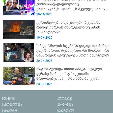
ერთი საავადმყოფოშიც
გადაიყვანეს...დიახ, ეს მკვლელობა იყო"
- გორში დატრიალებული ტრაგედიის
20-07-2026
ახალი დეტალები
უკრაინელების ფატალური შეცდომა,
რითაც კარგად ისარგებლა პუტინის
„ისკანდერმა“
10-07-2026
"ამ ქორწილის სტუმარი ვიყავი და მინდა
გაგიზიაროთ, რეალურად რა მოხდა" - რა
მიმართვას ავრცელებს სოფი ახმეტელი?
20-07-2026
რატომ ჰქონდა თითი ამპუტირებული
ვერაზე მომხდარ ტრაგედიაში
ბრალდებულს?! - რას ამბობს ექიმი
23-07-2026
მთავარი
პოლიტიკა
საზოგადოება
ეკონომიკა
სამხედრო
სამართალი