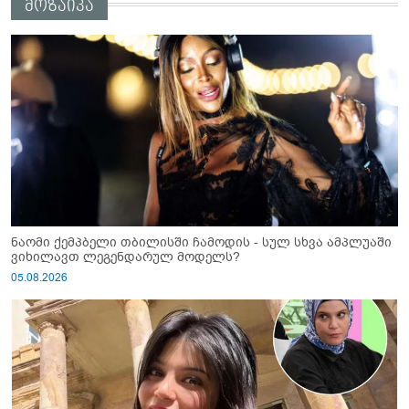
მოზაიკა
ნაომი ქემპბელი თბილისში ჩამოდის - სულ სხვა ამპლუაში
ვიხილავთ ლეგენდარულ მოდელს?
05.08.2026