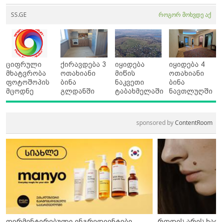
SS.GE
როგორ მოხვდე აქ
ციფრული
ქირავდება 3
იყიდება
იყიდება 4
მხატვრობა
ოთახიანი
მიწის
ოთახიანი
ფოტოშოპის
ბინა
ნაკვეთი
ბინა
მცოდნე
გლდანში
ტაბახმელაში
ნავთლუღში
sponsored by
ContentRoom
ფერმენტირებული ინგრედიენტები
როდის არის ხალ