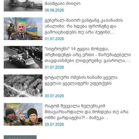
მასშტაბი მიიღო
08.08.2026
გენერალ-მაიორ ვახტანგ კაპანაძის
ანალიზი: რა ხდება ფრონტზე და
გამოაცხადებს თუ არა პუტინი
საყოველთაო მობილიზაციას?! -
31.07.2026
"რუსეთში შესაძლოა, საომარი
"სიტროენს" 14 ტყვია მოხვდა,
მდგომარეობა გამოცხადდეს"
პრეზიდენტს არც ერთი - წარუმატებელი
თავდასხმები ლიდერებზე: გასროლა,
რომელსაც შესაძლოა, მსოფლიო
31.07.2026
ისტორია შეეცვალა
ტოტალური ომების ხანაში ყველა
ყველას ყველაფერს უფეთქებს
30.07.2026
რატომ შეცვალა ზელენსკიმ
მთავარსარდალი და მოხდება თუ არა
ომში გარდატეხა?! - მამუკა
მამულაშვილის ანალიზი
29.07.2026