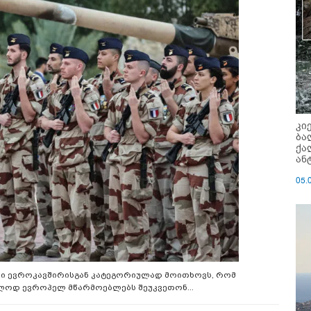
კი
ბა
ქა
ან
05.
ნი ევროკავშირისგან კატეგორიულად მოითხოვს, რომ
ლოდ ევროპელ მწარმოებლებს შეუკვეთონ...