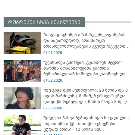
რუბრიკის სხვა სიახლეები
"თავს დაესხნენ არასრულწლოვანების
და სავარაუდოდ, არა მარტო
არასრულწლოვანების ჯგუფი "შეკვეთის
მიტანისას, "გლოვოს" კურიერია
07.08.2026
უპატიოსნესი ობოლი ბიჭი" - რას წერს
“გვახსოვს გმირები, გვახსოვს მტერი” -
ადვოკატი?
მარშის მონაწილეებმა გმირთა
მემორიალთან სანთლები დაანთეს და
გმირების ხსოვნას პატივი მიაგეს
07.08.2026
“თუ გიგა იყო პედოფილი, 28 წლის და 8
თვის მანძილზე, მინიმუმ ერთჯერ უნდა
დაფიქსირებულიყო, მაშინ როცა 8 წელი
ამზადებდა მოსწავლეებს! - იპოვონ ერთი
07.08.2026
გოგონა, ვისაც გიგა სექსუალურად
"ვიდეოს ნახვა ჩემთვის იყო სიკვდილი -
ავიწროებდა” - ეკა კუპატაძე
ისეთი ხმა აქვს, თითქოს ეხვეწება,
ცუდად არის" - 12 წლის წინ