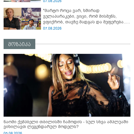
გაუჩინარებული ბიჭის დედა
07.08.2026
გავრცელებულ ვიდეოზე პირველ
"მარტო როცა ვარ, ხშირად
კომენტარს აკეთებს
ველაპარაკები, ვიცი, რომ მისმენს,
ვფიქრობ, თავზე მადგას და მეფერება...“
- გიორგი კეკელიძე გმირი ანწუხელიძის
07.08.2026
გამზრდელი მამიდის ემოციურ
მონათხრობს აქვეყნებს
მოზაიკა
ნაომი ქემპბელი თბილისში ჩამოდის - სულ სხვა ამპლუაში
ვიხილავთ ლეგენდარულ მოდელს?
05.08.2026