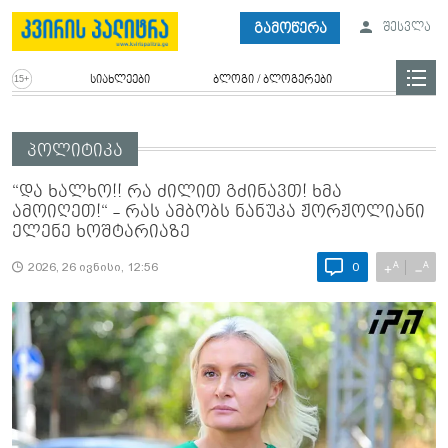
გამოწერა
შესვლა
სიახლეები
ბლოგი / ბლოგერები
პოლიტიკა
“და ხალხო!! რა ძილით გძინავთ! ხმა
ამოიღეთ!“ - რას ამბობს ნანუკა ჟორჟოლიანი
ელენე ხოშტარიაზე
A
A
+
−
2026, 26 ივნისი, 12:56
0