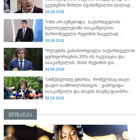
ეკუთვნის წიხლი ივანიშვილის ღალატზე
დაფუძნებული დიქტატურის
08.08.2026
მსახურებისგან - მინიშნებაც კი არ
"ომი არ იქნებოდა, საქართველოს
მსმენია ქართველების მიერ ტყვეების
ხელისუფლებაში სააკაშვილის
დახვრეტაზე"
მარიონეტული რეჟიმის ნაცვლად
„ქართული ოცნების“ მსგავსი
08.08.2026
პატრიოტული ძალა რომ ყოფილიყო, თუ
"რუსეთმა განახორციელა საქართველოს
2008 წლის ომი თუ არ იქნებოდა, დიდი
ტერიტორიების 20%-ის ოკუპაცია და
ალბათობით, არც უკრაინის ომი
სააკაშვილის, მისი რეჟიმის და
იქნებოდა"
„ნაცმოძრაობის“ ღალატი ვერანაირად
08.08.2026
ვერ გადაფარავს ამ დანაშაულს, ეს იყო
"ანწუხელიძე გმირია, რომელმაც თავი
დანაშაული ჩვენი სახელმწიფოს წინაშე"
დადო სამშობლოსთვის - გამოვიდა
სააკაშვილი და თავის თავზე დაიბრალა
ანწუხელიძის გმირობა, სამარცხვინო
08.08.2026
სიტყვები თქვა, თითქოს,
სააკაშვილისთვის შეგინებას თუ რაღაც
მოზაიკა
ამგვარს სთხოვდნენ მას"