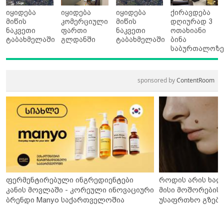
იყიდება
იყიდება
იყიდება
ქირავდება
მიწის
კომერციული
მიწის
დღიურად 3
ნაკვეთი
ფართი
ნაკვეთი
ოთახიანი
ტაბახმელაში
გლდანში
ტაბახმელაში
ბინა
საბურთალოზ
sponsored by
ContentRoom
ფერმენტირებული ინგრედიენტები
როდის არის ხალ
კანის მოვლაში - კორეული ინოვაციური
მისი მოშორების 
ბრენდი Manyo საქართველოშია
უსაფრთხო გზები