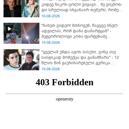
კიდევ ნიკოს ცოლი ვიყავი... მე ვიც­ნობ­
ქართველები ტყვეებს
დი სრუ­ლი­ად სხვა­ნა­ირ თე­მურს, რო­მელ­
საც მა­შინ არც ბიზ­ნე­სი ჰქონ­და, არა­ფე­რი
10-08-2026
სა­ერ­თოდ" - რას იხსენებს ეკა ნიჟარაძე
"ნახეთ ვიდეო! მთხოვენ, წავყვე ბნელ
თემურ უგულავაზე?
ადგილას, რომ დანა დამარტყან" -
მეტეოროლოგი კობა ფარტენაძე
ფარულად გადაღებულ კადრებს
10-08-2026
აქვეყნებს
"ყველამ უნდა აგოს პასუხი, ვინც ასე
სასტიკად მომექცა და გამამწარა" - 12
წლის წინ გაუჩინარებული გურიკა
დადიანიძის ბურუსით მოცული საქმის
10-08-2026
დეტალები