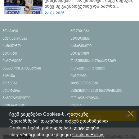
განცხადება - "არ ვაპირებ , ისევ წავაგო,
ისევ მე გავნადგურდე და ხალხი
მშვიდად იყოს, თავის სკამებს
27-07-2026
უფრთხილდებოდნენ"
მთავარი
პოლიტიკა
საზოგადოება
ეკონომიკა
სამხედრო
სამართალი
სპორტი
მსოფლიო
ისტორიანი
თქვენთვის ქალბატონებო
გზავნილი მომავალში
რედაქტორის სვეტი
ვერსია
ისტორია
მოზაიკა
ტექნოლოგიები
კულტურა
მნიშვნელოვანი ინფორმაცია
მამულ-დედული
ფოტოგალერეა
სპეცპროექტი
იუმორი
ჩვენ ვიყენებთ Cookies-ს. ღილაკზე
რეკლამა საიტზე
"ვეთანხმები" დაჭერით, თქვენ ეთანხმებით
Cookies-სების გამოყენებას. დეტალური
ინფორმაციისთვის ეწვიეთ
Cookies Policy.
მასალების გადაბეჭდვა/რეპროდუცირება აკრძალულია,