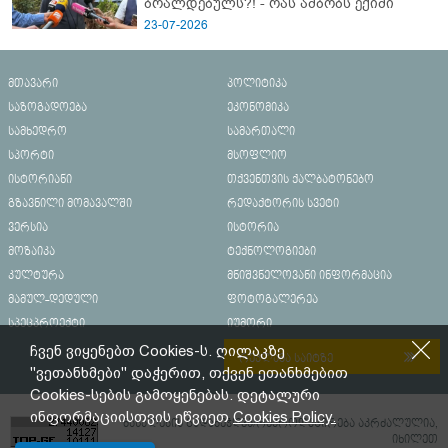
ბრალდებულს?! - რას ამბობს ექიმი
23-07-2026
მთავარი
პოლიტიკა
საზოგადოება
ეკონომიკა
სამხედრო
სამართალი
სპორტი
მსოფლიო
ისტორიანი
თქვენთვის ქალბატონებო
გზავნილი მომავალში
რედაქტორის სვეტი
ვერსია
ისტორია
მოზაიკა
ტექნოლოგიები
კულტურა
მნიშვნელოვანი ინფორმაცია
მამულ-დედული
ფოტოგალერეა
სპეცპროექტი
იუმორი
ჩვენ ვიყენებთ Cookies-ს. ღილაკზე
რეკლამა საიტზე
"ვეთანხმები" დაჭერით, თქვენ ეთანხმებით
Cookies-სების გამოყენებას. დეტალური
ინფორმაციისთვის ეწვიეთ
Cookies Policy.
მასალების გადაბეჭდვა/რეპროდუცირება აკრძალულია,
იხილეთ