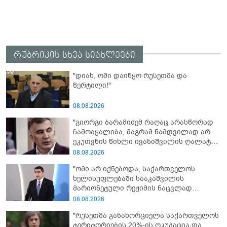
რუბრიკის სხვა სიახლეები
"დიახ, ომი დაიწყო რუსეთმა და
წერტილი!"
08.08.2026
"გიორგი ბარამიძემ რაღაც არასწორად
ჩამოაყალიბა, მაგრამ ნამდვილად არ
ეკუთვნის წიხლი ივანიშვილის ღალატზე
დაფუძნებული დიქტატურის
08.08.2026
მსახურებისგან - მინიშნებაც კი არ
"ომი არ იქნებოდა, საქართველოს
მსმენია ქართველების მიერ ტყვეების
ხელისუფლებაში სააკაშვილის
დახვრეტაზე"
მარიონეტული რეჟიმის ნაცვლად
„ქართული ოცნების“ მსგავსი
08.08.2026
პატრიოტული ძალა რომ ყოფილიყო, თუ
"რუსეთმა განახორციელა საქართველოს
2008 წლის ომი თუ არ იქნებოდა, დიდი
ტერიტორიების 20%-ის ოკუპაცია და
ალბათობით, არც უკრაინის ომი