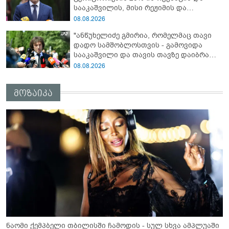
სააკაშვილის, მისი რეჟიმის და
იქნებოდა"
„ნაცმოძრაობის“ ღალატი ვერანაირად
08.08.2026
ვერ გადაფარავს ამ დანაშაულს, ეს იყო
"ანწუხელიძე გმირია, რომელმაც თავი
დანაშაული ჩვენი სახელმწიფოს წინაშე"
დადო სამშობლოსთვის - გამოვიდა
სააკაშვილი და თავის თავზე დაიბრალა
ანწუხელიძის გმირობა, სამარცხვინო
08.08.2026
სიტყვები თქვა, თითქოს,
სააკაშვილისთვის შეგინებას თუ რაღაც
მოზაიკა
ამგვარს სთხოვდნენ მას"
ნაომი ქემპბელი თბილისში ჩამოდის - სულ სხვა ამპლუაში