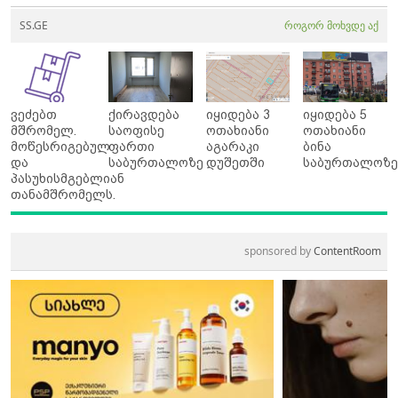
SS.GE
როგორ მოხვდე აქ
ვეძებთ
ქირავდება
იყიდება 3
იყიდება 5
მშრომელ.
საოფისე
ოთახიანი
ოთახიანი
მოწესრიგებულ
ფართი
აგარაკი
ბინა
და
საბურთალოზე
დუშეთში
საბურთალოზ
პასუხისმგებლიან
თანამშრომელს.
sponsored by
ContentRoom