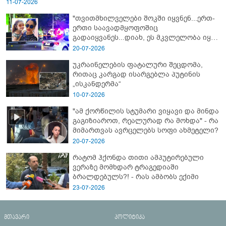
11-07-2026
"თვითმხილველები შოკში იყვნენ...ერთ-
ერთი საავადმყოფოშიც
გადაიყვანეს...დიახ, ეს მკვლელობა იყო"
- გორში დატრიალებული ტრაგედიის
20-07-2026
ახალი დეტალები
უკრაინელების ფატალური შეცდომა,
რითაც კარგად ისარგებლა პუტინის
„ისკანდერმა“
10-07-2026
"ამ ქორწილის სტუმარი ვიყავი და მინდა
გაგიზიაროთ, რეალურად რა მოხდა" - რა
მიმართვას ავრცელებს სოფი ახმეტელი?
20-07-2026
რატომ ჰქონდა თითი ამპუტირებული
ვერაზე მომხდარ ტრაგედიაში
ბრალდებულს?! - რას ამბობს ექიმი
23-07-2026
მთავარი
პოლიტიკა