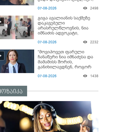
მაშინ როცა 8 წელი
07-08-2026
2498
ამზადებდა მოსწავლეებს! -
იპოვონ ერთი გოგონა,
გიგა ავალიანის საქმეზე
ვისაც გიგა სექსუალურად
დაკავებული
ავიწროებდა” - ეკა კუპატაძე
არასრულწლოვნის, ნია
იმნაძის ადვოკატი,
საავადმყოფოში
07-08-2026
2232
გადაღებულ კადრებს
ავრცელებს
“მოვიპოვეთ ფარული
ჩანაწერი ნია იმნაძესა და
მამამისს შორის,
განიხილავდნენ, როგორ
ჩაიდინა გაბაშვილმა
07-08-2026
1438
დანაშაული” - რას ამბობს
გიგა ავალიანის საქმის
პროკურორი?
მოზაიკა