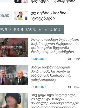
დღის კითხვადი სტატიები
როდის დაიწყო რეალურად
საქართველო-რუსეთის ომი
და მთავარი შეცდომა,
რომელიც საბედისწერო
გამოდგა
08-08-2026
8255
პაატა ზაქარეიშვილის
მწვავე პასუხი გიორგი
ბარამიძის სკანდალურ
განცხადებაზე -
"ყველაფერი დეტალურად
07-08-2026
4640
ვიცი... კამანში მოკლული
ქართველები მე
“თუ გიგა იყო პედოფილი,
გადმოვასვენე... ბარამიძე
28 წლის და 8 თვის
კი ტყუის"
მანძილზე, მინიმუმ ერთჯერ
უნდა დაფიქსირებულიყო,