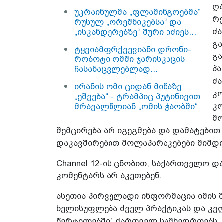
ღ
უკრაინულმა „ფლამინგოებმა“
რე
რუსულ „ორეშნიკებსა“ და
ძა
„ისკანდერებზე“ შური იძიეს...
მათსავე ასაწყობ ქარხანაში...
გა
ტყვიამფრქვევიანი დრონი-
გა
რობოტი ომში ჯარისკაცის
პ
ჩასანაცვლებლად...
ძ
ირანის ომი ციდან მიწაზე
კ
„ეშვება“ - ტრამპიც პუტინივით
კო
მრავალწლიან „ომის ჭაობში“
ჩაეფლობა?
მ
შემცირება არ იგეგმება და დამატებით 
დაკავშირებით მოლაპარაკებები მიმდ
Channel 12-ის ცნობით, საქართველო დ
კომენტარს არ აკეთებენ.
ასეთია პირველადი ინფორმაცია იმის 
ხელისუფლება ძველ პრაქტიკას და კვ
წერტილებში“ ქართველ სამხედროებს.