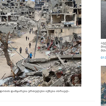
აგ
მი
მთ
07.
იდობის დამყარება ურთულესი იქნება ისრაელ-