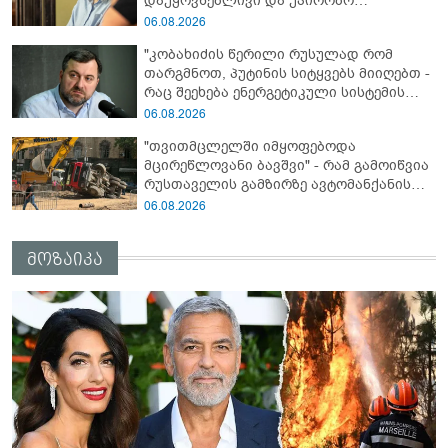
დაუყოვნებლივი და უპირობო
გათავისუფლებისკენ" - რას წერს ეუთო-ს
06.08.2026
წარმომადგენელი მზია ამაღლობელზე?
"კობახიძის წერილი რუსულად რომ
თარგმნოთ, პუტინის სიტყვებს მიიღებთ -
რაც შეეხება ენერგეტიკული სისტემის
პრობლემას, ნამდვილად ვაპირებ
06.08.2026
მოვიმარაგო არა მხოლოდ სანთლები,
"თვითმცლელში იმყოფებოდა
არამედ აღვადგინო ხაზის ტელეფონიც" -
მცირეწლოვანი ბავშვი" - რამ გამოიწვია
გია ჯაფარიძე
რუსთაველის გამზირზე ავტომანქანის
გადაბრუნება: “ჯივიპი” განცხადებას
06.08.2026
ავრცელებს
მოზაიკა