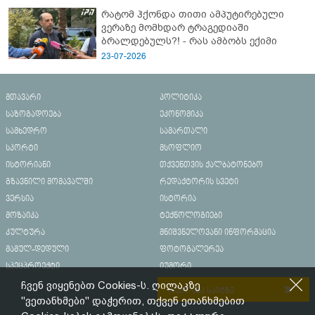
რატომ ჰქონდა თითი ამპუტირებული
ვერაზე მომხდარ ტრაგედიაში
ბრალდებულს?! - რას ამბობს ექიმი
23-07-2026
მთავარი
პოლიტიკა
საზოგადოება
ეკონომიკა
სამხედრო
სამართალი
სპორტი
მსოფლიო
ისტორიანი
თქვენთვის ქალბატონებო
გზავნილი მომავალში
რედაქტორის სვეტი
ვერსია
ისტორია
მოზაიკა
ტექნოლოგიები
კულტურა
მნიშვნელოვანი ინფორმაცია
მამულ-დედული
ფოტოგალერეა
სპეცპროექტი
იუმორი
ჩვენ ვიყენებთ Cookies-ს. ღილაკზე
რეკლამა საიტზე
"ვეთანხმები" დაჭერით, თქვენ ეთანხმებით