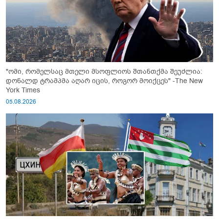
"ომი, რომელსაც მთელი მსოფლიოს შთანთქმა შეუძლია:
დონალდ ტრამპმა აღარ იცის, როგორ მოიქცეს" -The New
York Times
05.08.2026