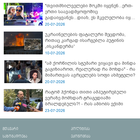
"თვითმხილველები შოკში იყვნენ...ერთ-
ერთი საავადმყოფოშიც
გადაიყვანეს...დიახ, ეს მკვლელობა იყო"
- გორში დატრიალებული ტრაგედიის
20-07-2026
ახალი დეტალები
უკრაინელების ფატალური შეცდომა,
რითაც კარგად ისარგებლა პუტინის
„ისკანდერმა“
10-07-2026
"ამ ქორწილის სტუმარი ვიყავი და მინდა
გაგიზიაროთ, რეალურად რა მოხდა" - რა
მიმართვას ავრცელებს სოფი ახმეტელი?
20-07-2026
რატომ ჰქონდა თითი ამპუტირებული
ვერაზე მომხდარ ტრაგედიაში
ბრალდებულს?! - რას ამბობს ექიმი
23-07-2026
მთავარი
პოლიტიკა
საზოგადოება
ეკონომიკა