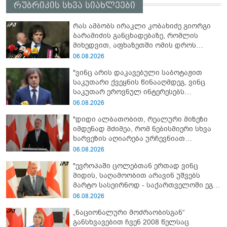
რუბრიკის სხვა სიახლეები
რას ამბობს ირაკლი კობახიძე გიორგი
ბარამიძის განცხადებაზე, რომლის
მიხედვით, აფხაზეთში ომის დროს
„ჩვენებს ტყვეები არ აჰყავდათ"
06.08.2026
"ვინც არის დაკავებული საბოტაჟით
საკუთარი ქვეყნის წინააღმდეგ, ვინც
საკუთარ ეროვნულ ინტერესებს
უპირისპირდება, ყველამ უნდა იცოდეს,
06.08.2026
რომ მათ მიაკითხავთ სამართალი" -
"დიდი ალბათობით, რეალური მიზეზი
ირაკლი კობახიძე
იმდენად მძიმეა, რომ ნებისმიერი სხვა
ხარვეზის აღიარება ურჩევნიათ
ნამდვილი მიზეზის გამოაშკარავებას" -
06.08.2026
გიორგი შარაშიძე ელექტროენერგიის
"ევროპაში ცოლებთან ერთად ვინც
გათიშვაზე
მიდის, საღამოობით არავინ უშვებს
მარტო სასეირნოდ - საქართველოში ეგ
პრობლემა არ არის!" - ლევან
06.08.2026
მაჭავარიანი
„ნაციონალური მოძრაობისგან“
განსხვავებით ჩვენ 2008 წელსაც