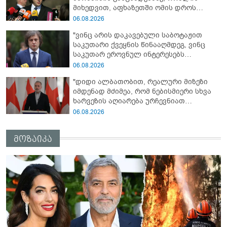
მიხედვით, აფხაზეთში ომის დროს
„ჩვენებს ტყვეები არ აჰყავდათ"
06.08.2026
"ვინც არის დაკავებული საბოტაჟით
საკუთარი ქვეყნის წინააღმდეგ, ვინც
საკუთარ ეროვნულ ინტერესებს
უპირისპირდება, ყველამ უნდა იცოდეს,
06.08.2026
რომ მათ მიაკითხავთ სამართალი" -
"დიდი ალბათობით, რეალური მიზეზი
ირაკლი კობახიძე
იმდენად მძიმეა, რომ ნებისმიერი სხვა
ხარვეზის აღიარება ურჩევნიათ
ნამდვილი მიზეზის გამოაშკარავებას" -
06.08.2026
გიორგი შარაშიძე ელექტროენერგიის
გათიშვაზე
მოზაიკა