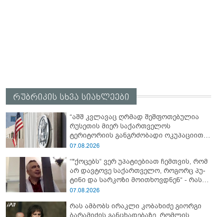
რუბრიკის სხვა სიახლეები
“აშშ კვლავაც ღრმად შეშფოთებულია
რუსეთის მიერ საქართველოს
ტერიტორიის განგრძობადი ოკუპაციით
და გმობს ოკუპაციის პირობებში
07.08.2026
მომხდარ მკვლელობებს, გატაცებებსა
“"ქო­ცებს“ ვერ უპა­ტი­ე­ბი­ათ ჩემ­თვის, რომ
და სხვა სახის ძალადობას“ - აშშ-ს
არ დავ­ტო­ვე სა­ქარ­თვე­ლო, რო­გორც პუ­
საელჩო
ტი­ნი და სარ­კო­ზი მო­ი­თხოვ­დნენ“ - რას
წერს მიხეილ სააკაშვილი
07.08.2026
რას ამბობს ირაკლი კობახიძე გიორგი
ბარამიძის განცხადებაზე, რომლის