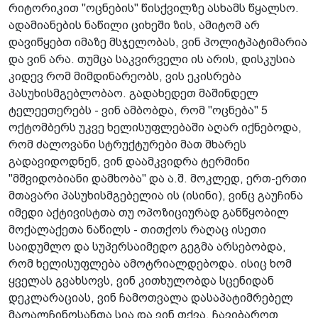
რიტორიკით "ოცნების" წისქვილზე ასხამს წყალსო.
ადამიანების ნაწილი ციხეში ზის, ამიტომ არ
დავიწყებთ იმაზე მსჯელობას, ვინ პოლიტ­პატიმარია
და ვინ არა. თუმცა საკვირველი ის არის, დისკუსია
კიდევ რომ მიმდინარეობს, ვის ეკისრება
პასუხისმგებლობაო. გადახედეთ მაშინდელ
ტელეეთერებს - ვინ ამბობდა, რომ "ოცნება" 5
ოქტომბერს უკვე ხელისუფლებაში აღარ იქნებოდა,
რომ ძალოვანი სტრუქტურები მათ მხარეს
გადავიდოდნენ, ვინ დაამკვიდრა ტერმინი
"მშვიდობიანი დამხობა" და ა.შ. მოკლედ, ერთ-ერთი
მთავარი პასუხისმგებელია ის (ისინი), ვინც გაუჩინა
იმედი აქტივისტთა თუ ოპოზიციურად განწყობილ
მოქალაქეთა ნაწილს - თითქოს რაღაც ისეთი
საიდუმლო და სუპერსაიმედო გეგმა არსებობდა,
რომ ხელისუფლება ამოტრიალდებოდა. ისიც ხომ
ყველას გვახსოვს, ვინ კითხულობდა სცენიდან
დეკლარაციას, ვინ ჩამოთვალა დასაპატიმრებელ
მაღალჩინოსანთა სია და ვინ თქვა, ჩავიბაროთ