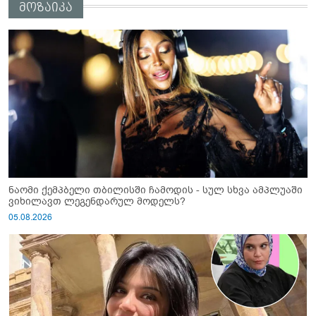
მოზაიკა
ნაომი ქემპბელი თბილისში ჩამოდის - სულ სხვა ამპლუაში
ვიხილავთ ლეგენდარულ მოდელს?
05.08.2026