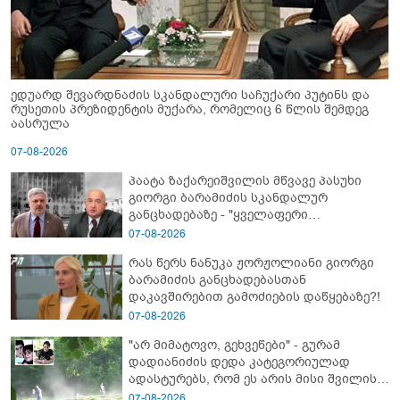
ედუარდ შევარდნაძის სკანდალური საჩუქარი პუტინს და
რუსეთის პრეზიდენტის მუქარა, რომელიც 6 წლის შემდეგ
აასრულა
07-08-2026
პაატა ზაქარეიშვილის მწვავე პასუხი
გიორგი ბარამიძის სკანდალურ
განცხადებაზე - "ყველაფერი
დეტალურად ვიცი... კამანში მოკლული
07-08-2026
ქართველები მე გადმოვასვენე...
რას წერს ნანუკა ჟორჟოლიანი გიორგი
ბარამიძე კი ტყუის"
ბარამიძის განცხადებასთან
დაკავშირებით გამოძიების დაწყებაზე?!
07-08-2026
"არ მიმატოვო, გეხვეწები" - გუ­რა­მ
დადიანიძის დედა კა­ტე­გო­რი­უ­ლად
ადას­ტუ­რებს, რომ ეს არის მისი შვი­ლის
ხმა
07-08-2026