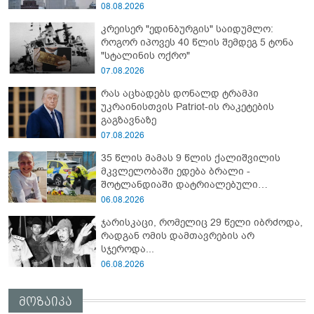
შესახებ ყველა შეთანხმების დარღვევით,
08.08.2026
სამხრეთ ოსეთის წინააღმდეგ ვერაგული
კრეისერ "ედინბურგის" საიდუმლო:
აგრესია განახორციელა" - რუსეთის
როგორ იპოვეს 40 წლის შემდეგ 5 ტონა
საგარეო უწყება
"სტალინის ოქრო"
07.08.2026
რას აცხადებს დონალდ ტრამპი
უკრაინისთვის Patriot-ის რაკეტების
გაგზავნაზე
07.08.2026
35 წლის მამას 9 წლის ქალიშვილის
მკვლელობაში ედება ბრალი -
შოტლანდიაში დატრიალებული
ტრაგედიის დეტალები
06.08.2026
ჯარისკაცი, რომელიც 29 წელი იბრძოდა,
რადგან ომის დამთავრების არ
სჯეროდა...
06.08.2026
მოზაიკა