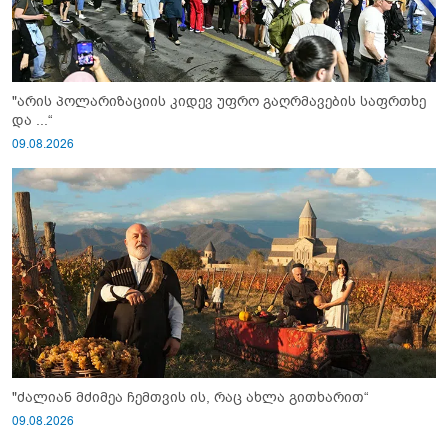
"არის პოლარიზაციის კიდევ უფრო გაღრმავების საფრთხე
და ...“
09.08.2026
"ძალიან მძიმეა ჩემთვის ის, რაც ახლა გითხარით“
09.08.2026