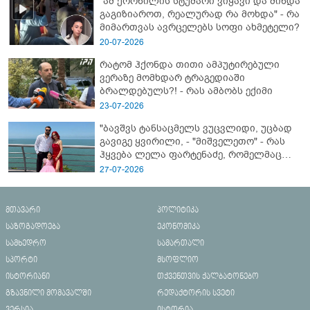
"ამ ქორწილის სტუმარი ვიყავი და მინდა
გაგიზიაროთ, რეალურად რა მოხდა" - რა
მიმართვას ავრცელებს სოფი ახმეტელი?
20-07-2026
რატომ ჰქონდა თითი ამპუტირებული
ვერაზე მომხდარ ტრაგედიაში
ბრალდებულს?! - რას ამბობს ექიმი
23-07-2026
"ბავშვს ტანსაცმელს ვუცვლიდი, უცბად
გავიგე ყვირილი, - "მიშველეთო" - რას
ჰყვება ლელა ფარტენაძე, რომელმაც
ბათუმში 16 წლის ბიჭი ზღვაში
27-07-2026
დახრჩობას გადაარჩინა
მთავარი
პოლიტიკა
საზოგადოება
ეკონომიკა
სამხედრო
სამართალი
სპორტი
მსოფლიო
ისტორიანი
თქვენთვის ქალბატონებო
გზავნილი მომავალში
რედაქტორის სვეტი
ვერსია
ისტორია