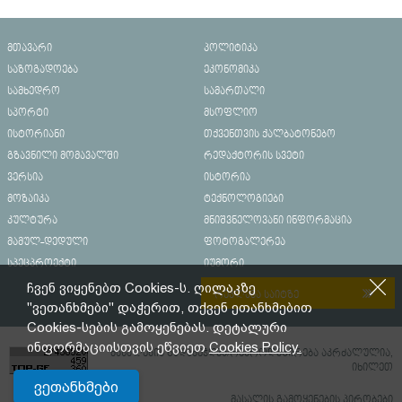
მთავარი
პოლიტიკა
საზოგადოება
ეკონომიკა
სამხედრო
სამართალი
სპორტი
მსოფლიო
ისტორიანი
თქვენთვის ქალბატონებო
გზავნილი მომავალში
რედაქტორის სვეტი
ვერსია
ისტორია
მოზაიკა
ტექნოლოგიები
კულტურა
მნიშვნელოვანი ინფორმაცია
მამულ-დედული
ფოტოგალერეა
სპეცპროექტი
იუმორი
ჩვენ ვიყენებთ Cookies-ს. ღილაკზე
რეკლამა საიტზე
"ვეთანხმები" დაჭერით, თქვენ ეთანხმებით
Cookies-სების გამოყენებას. დეტალური
ინფორმაციისთვის ეწვიეთ
Cookies Policy.
მასალების გადაბეჭდვა/რეპროდუცირება აკრძალულია,
იხილეთ
ვეთანხმები
მასალის გამოყენების პირობები