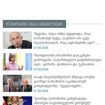
რუბრიკის სხვა სიახლეები
"მეგონა, სხვა ომზე ჰყვებოდა, რაც
ბარამიძემ თქვა, საერთო არ აქვს
რეალობასთან, რაც აფხაზეთში იყო" -
პაატა ზაქარეიშვილის შეფასება
07.08.2026
"მსოფლიომ არასწორი დასკვნები
გამოიტანა, საქართველო გაფრთხილება
იყო - ყირიმი, დონბასი და უკრაინის
წინააღმდეგ სრულმასშტაბიანი ომი
07.08.2026
კრემლის იგივე იმპერიალისტურ გეგმას
პაატა ზაქარეიშვილის მწვავე პასუხი
მოყვა" - რასა იუკნევიჩიენე
გიორგი ბარამიძის სკანდალურ
განცხადებაზე - "ყველაფერი
დეტალურად ვიცი... კამანში მოკლული
07.08.2026
ქართველები მე გადმოვასვენე...
"გიორგი ბარამიძის განცხადება
ბარამიძე კი ტყუის"
აზიანებს საქართველოს ეროვნულ