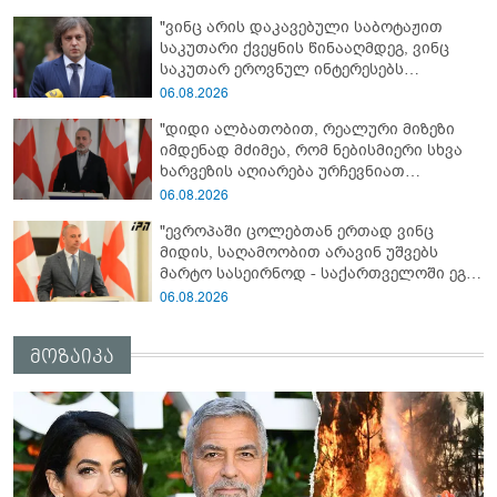
"ვინც არის დაკავებული საბოტაჟით
საკუთარი ქვეყნის წინააღმდეგ, ვინც
საკუთარ ეროვნულ ინტერესებს
უპირისპირდება, ყველამ უნდა იცოდეს,
06.08.2026
რომ მათ მიაკითხავთ სამართალი" -
"დიდი ალბათობით, რეალური მიზეზი
ირაკლი კობახიძე
იმდენად მძიმეა, რომ ნებისმიერი სხვა
ხარვეზის აღიარება ურჩევნიათ
ნამდვილი მიზეზის გამოაშკარავებას" -
06.08.2026
გიორგი შარაშიძე ელექტროენერგიის
"ევროპაში ცოლებთან ერთად ვინც
გათიშვაზე
მიდის, საღამოობით არავინ უშვებს
მარტო სასეირნოდ - საქართველოში ეგ
პრობლემა არ არის!" - ლევან
06.08.2026
მაჭავარიანი
მოზაიკა