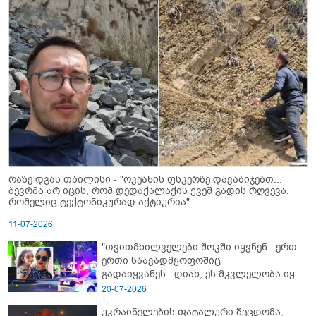
რაზე დგას თბილისი - "ოკეანის ფსკერზე დავაბიჯებთ...
ბევრმა არ იცის, რომ დედაქალაქის ქვეშ გადის რღვევა,
რომელიც ტექტონიკურად აქტიურია"
11-07-2026
"თვითმხილველები შოკში იყვნენ...ერთ-
ერთი საავადმყოფოშიც
გადაიყვანეს...დიახ, ეს მკვლელობა იყო"
- გორში დატრიალებული ტრაგედიის
20-07-2026
ახალი დეტალები
უკრაინელების ფატალური შეცდომა,