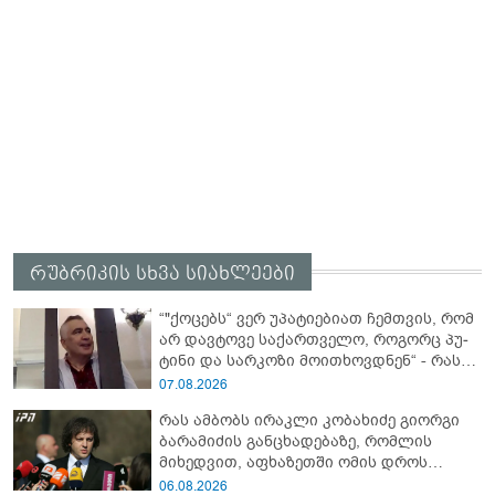
რუბრიკის სხვა სიახლეები
“"ქო­ცებს“ ვერ უპა­ტი­ე­ბი­ათ ჩემ­თვის, რომ
არ დავ­ტო­ვე სა­ქარ­თვე­ლო, რო­გორც პუ­
ტი­ნი და სარ­კო­ზი მო­ი­თხოვ­დნენ“ - რას
წერს მიხეილ სააკაშვილი
07.08.2026
რას ამბობს ირაკლი კობახიძე გიორგი
ბარამიძის განცხადებაზე, რომლის
მიხედვით, აფხაზეთში ომის დროს
„ჩვენებს ტყვეები არ აჰყავდათ"
06.08.2026