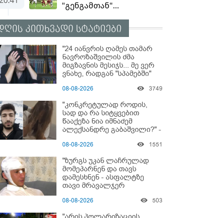
დღის კითხვადი სტატიები
"24 იანვრის ღამეს თამარ
ნავროზაშვილის ძმა
მიგზავნის მესიჯს... მე ვერ
ვნახე, რადგან "სპამებში"
ჩავარდა": რა მისწერა ნია
08-08-2026
3749
იმნაძის ბიძამ ეკა
კუპატაძეს? - გიგა
"კონკრეტულად როდის,
ავალიანის დედა "სქრინს"
სად და რა სიტყვებით
აქვეყნებს
წააქეზა ნია იმნაძემ
ალექსანდრე გაბაშვილი?" -
რა მიმართვას ავრცელებს
08-08-2026
1551
ნია იმნაძის ბებია?
"ზურგს უკან ლაჩრულად
მომეპარნენ და თავს
დამესხნენ - ასფალტზე
თავი მრავალჯერ
დამარტყმევინეს" - რას
08-08-2026
503
ჰყვება კურიერი, რომელსაც
არასრულწლოვანები
"არის პოლარიზაციის