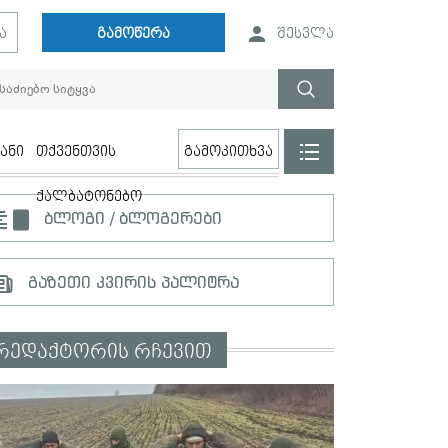
ა
გამოწერა
შესვლა
ანი
თქვენთვის
გამოკითხვა
ქალბატონებო
ბლოგი / ბლოგერები
გაზეთი კვირის პალიტრა
რედაქტორის რჩევით