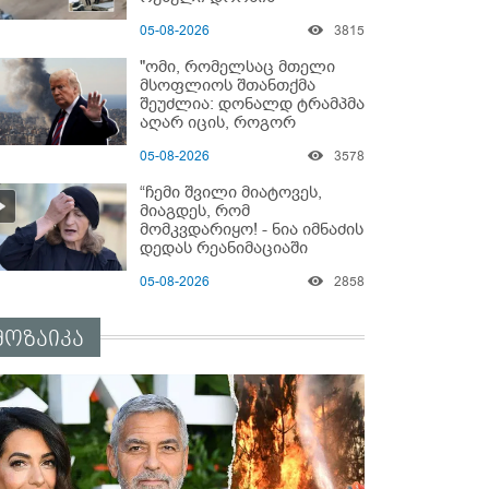
„საბრძოლო-კომიკური“
05-08-2026
3815
ვიდეო
"ომი, რომელსაც მთელი
მსოფლიოს შთანთქმა
შეუძლია: დონალდ ტრამპმა
აღარ იცის, როგორ
მოიქცეს" -The New York
05-08-2026
3578
Times
“ჩემი შვილი მიატოვეს,
მიაგდეს, რომ
მომკვდარიყო! - ნია იმნაძის
დედას რეანიმაციაში
ზეწარგადაფარებული
05-08-2026
2858
შვილი არ უნახავს” - გიგა
ავალიანის დედის
კომენტარი
მოზაიკა