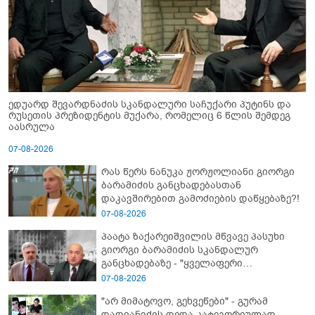
ედუარდ შევარდნაძის სკანდალური საჩუქარი პუტინს და
რუსეთის პრეზიდენტის მუქარა, რომელიც 6 წლის შემდეგ
აასრულა
07-08-2026
რას წერს ნანუკა ჟორჟოლიანი გიორგი
ბარამიძის განცხადებასთან
დაკავშირებით გამოძიების დაწყებაზე?!
07-08-2026
პაატა ზაქარეიშვილის მწვავე პასუხი
გიორგი ბარამიძის სკანდალურ
განცხადებაზე - "ყველაფერი
დეტალურად ვიცი... კამანში მოკლული
07-08-2026
ქართველები მე გადმოვასვენე...
"არ მიმატოვო, გეხვეწები" - გუ­რა­მ
ბარამიძე კი ტყუის"
დადიანიძის დედა კა­ტე­გო­რი­უ­ლად