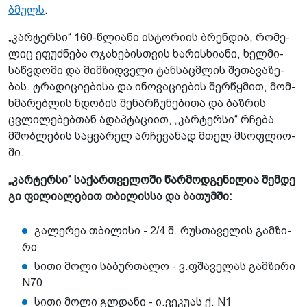
ბმულს
.
„კარ­ტერ­სი“ 160-წლი­ა­ნი ისტორიის ბრენდია, რო­მე­
ლიც ეფუძ­ნე­ბა ოჯა­ხე­ბის­თვის ხარის­ხი­ა­ნი, ხელ­მი­
საწ­ვდო­მი და მიმ­ზიდ­ვე­ლი ტან­საც­მლის შე­თა­ვა­ზე­
ბას. ტრადიციები­სა და ინო­ვა­ცი­ე­ბის შერ­წყმით, მომ­
ხმა­რებ­ლის ნდო­ბის შე­ნარ­ჩუ­ნე­ბი­თა და ბაზ­რის
ცვლი­ლე­ბებ­თან ადაპ­ტა­ცი­ით, „კარ­ტერ­სი“ რჩე­ბა
მშობ­ლე­ბის საყ­ვა­რელ არჩევა­ნად მთელ მსოფ­ლი­ო­
ში.
„
კარ
ტერ
სი
“
სა
ქარ
თვე
ლო
ში
წარ
მოდ
გე
ნი
ლია
შემ
დე
გი
ფი
ლი
ა
ლე
ბით
თბი
ლის
სა
და
ბა
თუმ
ში
:
გა­ლე­რეა თბი­ლი­სი - 2/4 შ. რუს­თა­ვე­ლის გამ­ზი­
რი
სითი მოლი სა­ბურ­თა­ლო - ვ.ფშა­ვე­ლას გამ­ზი­რი
N70
სითი მოლი გლ­და­ნი - ი.ვე­კუ­ას ქ. N1