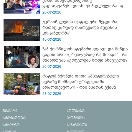
ერთი საავადმყოფოშიც
გადაიყვანეს...დიახ, ეს მკვლელობა იყო"
- გორში დატრიალებული ტრაგედიის
20-07-2026
ახალი დეტალები
უკრაინელების ფატალური შეცდომა,
რითაც კარგად ისარგებლა პუტინის
„ისკანდერმა“
10-07-2026
"ამ ქორწილის სტუმარი ვიყავი და მინდა
გაგიზიაროთ, რეალურად რა მოხდა" - რა
მიმართვას ავრცელებს სოფი ახმეტელი?
20-07-2026
რატომ ჰქონდა თითი ამპუტირებული
ვერაზე მომხდარ ტრაგედიაში
ბრალდებულს?! - რას ამბობს ექიმი
23-07-2026
მთავარი
პოლიტიკა
საზოგადოება
ეკონომიკა
სამხედრო
სამართალი