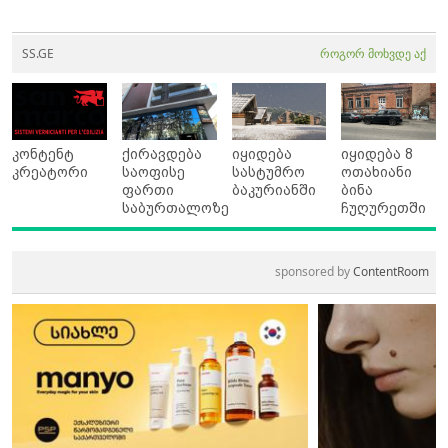
SS.GE
როგორ მოხვდე აქ
კონტენტ
ქირავდება
იყიდება
იყიდება 8
კრეატორი
საოფისე
სასტუმრო
ოთახიანი
ფართი
ბაკურიანში
ბინა
საბურთალოზე
ჩუღურეთში
sponsored by
ContentRoom