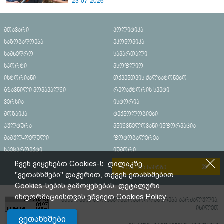
23-07-2026
მთავარი
პოლიტიკა
საზოგადოება
ეკონომიკა
სამხედრო
სამართალი
სპორტი
მსოფლიო
ისტორიანი
თქვენთვის ქალბატონებო
გზავნილი მომავალში
რედაქტორის სვეტი
ვერსია
ისტორია
მოზაიკა
ტექნოლოგიები
კულტურა
მნიშვნელოვანი ინფორმაცია
მამულ-დედული
ფოტოგალერეა
სპეცპროექტი
იუმორი
ჩვენ ვიყენებთ Cookies-ს. ღილაკზე
რეკლამა საიტზე
"ვეთანხმები" დაჭერით, თქვენ ეთანხმებით
Cookies-სების გამოყენებას. დეტალური
ინფორმაციისთვის ეწვიეთ
Cookies Policy.
მასალების გადაბეჭდვა/რეპროდუცირება აკრძალულია,
იხილეთ
ვეთანხმები