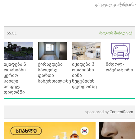
გააკეთე კომენტარი
SS.GE
როგორ მოხვდე აქ
იყიდება 6
ქირავდება
იყიდება 3
მძღოლ-
ოთახიანი
საოფისე
ოთახიანი
ოპერატორი
კერძო
ფართი
ბინა
სახლი
საბურთალოზე
ნუცუბიძის
სოფელ
ფერდობზე
დიღომში
sponsored by
ContentRoom