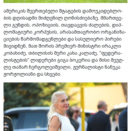
ამე­რი­კის შე­ერ­თე­ბუ­ლი შტა­ტე­ბის და­მო­უ­კი­დებ­ლო­
ბის დღი­სად­მი მი­ძღვნილ ღო­ნის­ძი­ე­ბა­ზე, მმარ­თვე­
ლი გუნ­დის, ოპო­ზი­ცი­ის, თავ­დაც­ვის ძა­ლე­ბის, დიპ­
ლო­მა­ტი­უ­რი კორ­პუ­სის, არა­სამ­თავ­რო­ბო ორ­გა­ნი­ზა­
ცი­ე­ბის წარ­მო­მად­გენ­ლე­ბი და სა­სუ­ლი­ე­რო პი­რე­ბი
მი­ვიდ­ნენ, მათ შო­რის პრე­მი­ერ-მი­ნის­ტრი ირაკ­ლი
კო­ბა­ხი­ძე, თბი­ლი­სის მერი კახა კა­ლა­ძე, "ფე­დე­რა­
ლის­ტე­ბის" ლი­დე­რე­ბი გიგა ბო­კე­რია და მისი მე­უღ­
ლე თა­მარ ჩერ­გო­ლე­იშ­ვი­ლი, ჟურ­ნა­ლის­ტი ნა­ნუ­კა
ჟორ­ჟო­ლი­ა­ნი და სხვე­ბი.