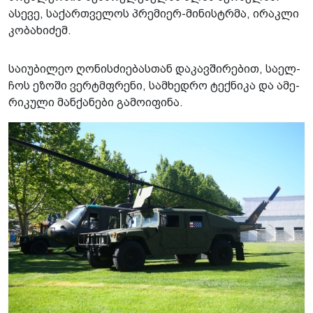
ასევე, საქართველოს პრემიერ-მინისტრმა, ირაკლი
კობახიძემ.
სა­ი­უ­ბი­ლეო ღო­ნის­ძი­ე­ბას­თან და­კავ­ში­რე­ბით, სა­ელ­
ჩოს ეზო­ში ვერ­ტმფრე­ნი, სამ­ხედ­რო ტექ­ნი­კა და ამე­
რი­კუ­ლი მან­ქა­ნე­ბი გა­მო­ი­ფი­ნა.