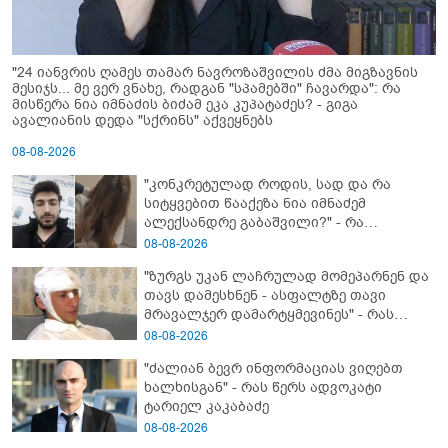
"24 იანვრის ღამეს თამარ ნავროზაშვილის ძმა მიგზავნის
მესიჯს... მე ვერ ვნახე, რადგან "სპამებში" ჩავარდა": რა
მისწერა ნია იმნაძის ბიძამ ეკა კუპატაძეს? - გიგა
ავალიანის დედა "სქრინს" აქვეყნებს
08-08-2026
"კონკრეტულად როდის, სად და რა
სიტყვებით წააქეზა ნია იმნაძემ
ალექსანდრე გაბაშვილი?" - რა
მიმართვას ავრცელებს ნია იმნაძის
08-08-2026
ბებია?
"ზურგს უკან ლაჩრულად მომეპარნენ და
თავს დამესხნენ - ასფალტზე თავი
მრავალჯერ დამარტყმევინეს" - რას
ჰყვება კურიერი, რომელსაც
08-08-2026
არასრულწლოვანები სასტიკად
"ძალიან ბევრ ინფორმაციას ვიღებთ
გაუსწორდნენ?
ხალხისგან" - რას წერს ადვოკატი
ტარიელ კაკაბაძე
08-08-2026