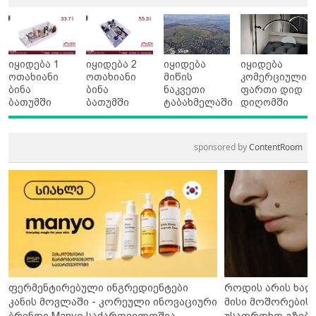
იყიდება 1
იყიდება 2
იყიდება
იყიდება
ოთახიანი
ოთახიანი
მიწის
კომერციული
ბინა
ბინა
ნაკვეთი
ფართი დიდ
ბათუმში
ბათუმში
ტაბახმელაში
დიღომში
sponsored by
ContentRoom
ფერმენტირებული ინგრედიენტები
როდის არის ხალ
კანის მოვლაში - კორეული ინოვაციური
მისი მოშორების 
ბრენდი Manyo საქართველოშია
უსაფრთხო გზები