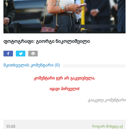
ფო­ტოგ­რა­ფი: გი­ორ­გი ნი­კო­ლიშ­ვი­ლი
მკითხველის კომენტარი (
0
)
კომენტარი ჯერ არ გაკეთებულა.
იყავი პირველი!
გააკეთე კომენტარი
SS.GE
როგორ მოხვდე აქ