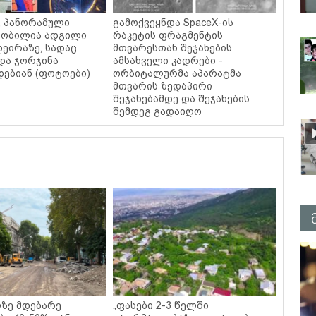
ი, პანორამული
გამოქვეყნდა SpaceX-ის
ცნობილია ადგილი
რაკეტის ფრაგმენტის
დეირაზე, სადაც
მთვარესთან შეჯახების
და ჯორჯინა
ამსახველი კადრები -
ებიან (ფოტოები)
ორბიტალურმა აპარატმა
მთვარის ზედაპირი
შეჯახებამდე და შეჯახების
შემდეგ გადაიღო
ზე მდებარე
„ფასები 2-3 წელში