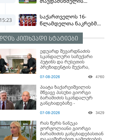
დღის კითხვადი სტატიები
ედუარდ შევარდნაძის
სკანდალური საჩუქარი
პუტინს და რუსეთის
პრეზიდენტის მუქარა,
რომელიც 6 წლის შემდეგ
07-08-2026
4760
აასრულა
პაატა ზაქარეიშვილის
მწვავე პასუხი გიორგი
ბარამიძის სკანდალურ
განცხადებაზე -
"ყველაფერი დეტალურად
07-08-2026
3429
ვიცი... კამანში მოკლული
ქართველები მე
რას წერს ნანუკა
გადმოვასვენე... ბარამიძე
ჟორჟოლიანი გიორგი
კი ტყუის"
ბარამიძის განცხადებასთან
დაკავშირებით გამოძიების