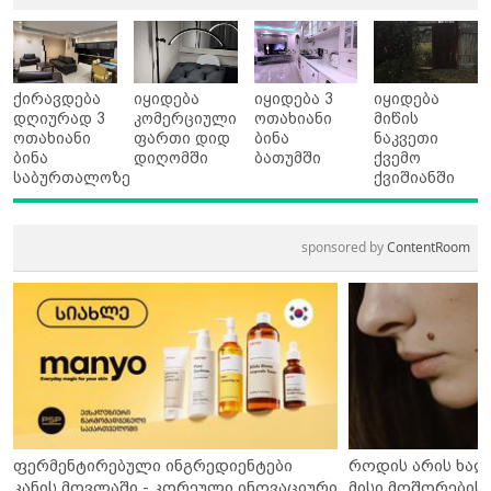
ქირავდება
იყიდება
იყიდება 3
იყიდება
დღიურად 3
კომერციული
ოთახიანი
მიწის
ოთახიანი
ფართი დიდ
ბინა
ნაკვეთი
ბინა
დიღომში
ბათუმში
ქვემო
საბურთალოზე
ქვიშიანში
sponsored by
ContentRoom
ფერმენტირებული ინგრედიენტები
როდის არის ხალ
კანის მოვლაში - კორეული ინოვაციური
მისი მოშორების 