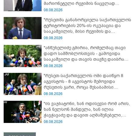
მარიონეტული რეჟიმის ნაცვლად
„ქართული ოცნების“ მსგავსი
08.08.2026
პატრიოტული ძალა რომ ყოფილიყო, თუ
"რუსეთმა განახორციელა საქართველოს
2008 წლის ომი თუ არ იქნებოდა, დიდი
ტერიტორიების 20%-ის ოკუპაცია და
ალბათობით, არც უკრაინის ომი
სააკაშვილის, მისი რეჟიმის და
იქნებოდა"
„ნაცმოძრაობის“ ღალატი ვერანაირად
08.08.2026
ვერ გადაფარავს ამ დანაშაულს, ეს იყო
"ანწუხელიძე გმირია, რომელმაც თავი
დანაშაული ჩვენი სახელმწიფოს წინაშე"
დადო სამშობლოსთვის - გამოვიდა
სააკაშვილი და თავის თავზე დაიბრალა
ანწუხელიძის გმირობა, სამარცხვინო
08.08.2026
სიტყვები თქვა, თითქოს,
"რუსეთ-საქართველოს ომი დაიწყო 8
სააკაშვილისთვის შეგინებას თუ რაღაც
აგვისტოს - 8 აგვისტოს შემოვიდა
ამგვარს სთხოვდნენ მას"
რუსეთის ჯარი, როცა შესაბამისი
განცხადება გააკეთა რუსეთის
08.08.2026
მაშინდელმა პრეზიდენტმა - 7 აგვისტოს
"ის ვაჟბატონი, ხან ოდისევსი რომ არის,
რაც მოხდა, ეს იყო ის, რომ სააკაშვილის
ხან ნელსონ მანდელა, ხან ილია
რეჟიმმა დაბომბა ცხინვალი"
ჭავჭავაძე და დავით აღმაშენებელი,
სინამდვილეში, ერთი საცოდავი,
08.08.2026
მხდალი პიროვნებაა"