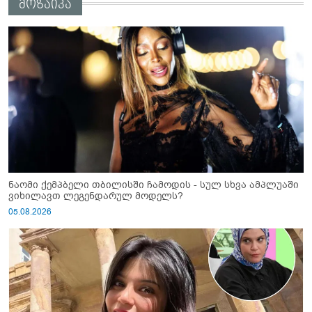
მოზაიკა
ნაომი ქემპბელი თბილისში ჩამოდის - სულ სხვა ამპლუაში
ვიხილავთ ლეგენდარულ მოდელს?
05.08.2026