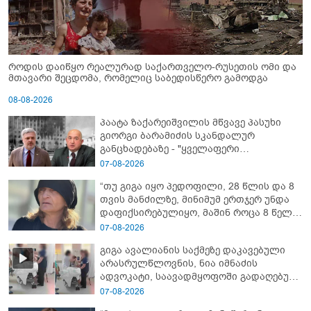
როდის დაიწყო რეალურად საქართველო-რუსეთის ომი და
მთავარი შეცდომა, რომელიც საბედისწერო გამოდგა
08-08-2026
პაატა ზაქარეიშვილის მწვავე პასუხი
გიორგი ბარამიძის სკანდალურ
განცხადებაზე - "ყველაფერი
დეტალურად ვიცი... კამანში მოკლული
07-08-2026
ქართველები მე გადმოვასვენე...
“თუ გიგა იყო პედოფილი, 28 წლის და 8
ბარამიძე კი ტყუის"
თვის მანძილზე, მინიმუმ ერთჯერ უნდა
დაფიქსირებულიყო, მაშინ როცა 8 წელი
ამზადებდა მოსწავლეებს! - იპოვონ ერთი
07-08-2026
გოგონა, ვისაც გიგა სექსუალურად
გიგა ავალიანის საქმეზე დაკავებული
ავიწროებდა” - ეკა კუპატაძე
არასრულწლოვნის, ნია იმნაძის
ადვოკატი, საავადმყოფოში გადაღებულ
კადრებს ავრცელებს
07-08-2026