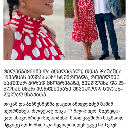
ტე­ლე­წამ­ყვა­ნი და მომ­ღე­რა­ლი თიკა ფა­ცა­ცია
"გვან­ცას პოდ­კასტს“ სტუმ­რობ­და, რო­მელ­შიც
სა­კუ­თარ პი­რად ცხოვ­რე­ბა­ზე, მე­უღ­ლე­სა და 25-
წლი­ან მყარ ქორ­წი­ნე­ბა­ზე უჩ­ვე­უ­ლოდ გუ­ლახ­
დი­ლად ისა­უბ­რა.
თი­კამ და ბიზ­ნეს­მენ­მა და­ვით ან­თე­ლი­ძემ მა­შინ
იქორ­წი­ნეს, რო­დე­საც თიკა 17 წლის იყო. მი­უ­ხე­და­
ვად ასა­კობ­რი­ვი სხვა­ო­ბი­სა, მათი კავ­ში­რი საკ­მა­ოდ
მტკი­ცე აღ­მოჩ­ნდა და წყვი­ლი დღეს უკვე სამ ვაჟს