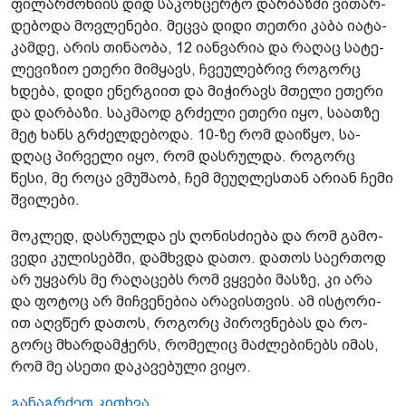
ფი­ლარ­მო­ნი­ის დიდ სა­კონ­ცერ­ტო დარ­ბაზ­ში ვი­თარ­
დე­ბო­და მოვ­ლე­ნე­ბი. მეც­ვა დიდი თეთ­რი კაბა ია­ტა­
კამ­დე, არის თი­ნა­ო­ბა, 12 იან­ვა­რია და რა­ღაც სა­ტე­
ლე­ვი­ზიო ეთე­რი მიმ­ყავს, ჩვე­უ­ლებ­რივ რო­გორც
ხდე­ბა, დიდი ენერ­გი­ით და მი­ჭი­რავს მთე­ლი ეთე­რი
და დარ­ბა­ზი. საკ­მა­ოდ გრძე­ლი ეთე­რი იყო, სა­ათ­ზე
მეტ ხანს გრძელ­დე­ბო­და. 10-ზე რომ და­ი­წყო, სა­
დღაც პირ­ვე­ლი იყო, რომ დას­რულ­და. რო­გორც
წესი, მე როცა ვმუ­შა­ობ, ჩემ მე­უღ­ლეს­თან არი­ან ჩემი
შვი­ლე­ბი.
მოკ­ლედ, დას­რულ­და ეს ღო­ნის­ძი­ე­ბა და რომ გა­მო­
ვე­დი კუ­ლი­სებ­ში, დამ­ხვდა დათო. და­თოს სა­ერ­თოდ
არ უყ­ვარს მე რა­ღა­ცებს რომ ვყვე­ბი მას­ზე, კი არა
და ფო­ტოც არ მიჩ­ვე­ნე­ბია არა­ვის­თვის. ამ ის­ტო­რი­
ით აღვწერ და­თოს, რო­გორც პი­როვ­ნე­ბას და რო­
გორც მხარ­დამ­ჭერს, რო­მე­ლიც მაძ­ლე­ბი­ნებს იმას,
რომ მე ასე­თი და­კა­ვე­ბუ­ლი ვიყო.
განაგრძეთ კითხვა