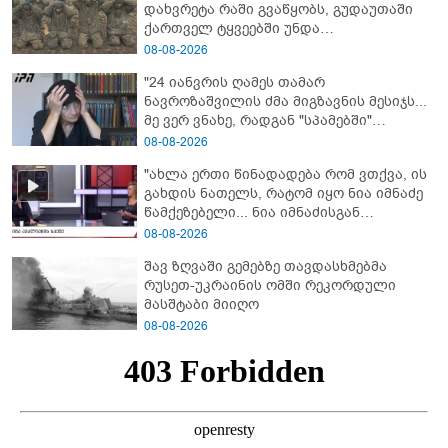
დახვრეტა რაში გვაწყობს, გუდაუთაში
ქართველ ტყვეებში უნდა
გადაგცვალოთ..."
08-08-2026
"24 იანვრის ღამეს თამარ
ნავროზაშვილის ძმა მიგზავნის მესიჯს...
მე ვერ ვნახე, რადგან "სპამებში"
ჩავარდა": რა მისწერა ნია იმნაძის ბიძამ
08-08-2026
ეკა კუპატაძეს? - გიგა ავალიანის დედა
"ახლა ერთი წინადადება რომ ვთქვა, ის
"სქრინს" აქვეყნებს
გახდის ნათელს, რატომ იყო ნია იმნაძე
წამქეზებელი... ნია იმნაძისგან
გამოსული ინფორმაციაა ეს" - რას
08-08-2026
ამბობს ეკა კუპატაძე
შავ ზღვაში გემებზე თავდასხმებმა
რუსეთ-უკრაინის ომში რეკორდული
მასშტაბი მიიღო
08-08-2026