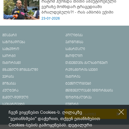
რატომ ჰქონდა თითი ამპუტირებული
ვერაზე მომხდარ ტრაგედიაში
ბრალდებულს?! - რას ამბობს ექიმი
23-07-2026
მთავარი
პოლიტიკა
საზოგადოება
ეკონომიკა
სამხედრო
სამართალი
სპორტი
მსოფლიო
ისტორიანი
თქვენთვის ქალბატონებო
გზავნილი მომავალში
რედაქტორის სვეტი
ვერსია
ისტორია
მოზაიკა
ტექნოლოგიები
კულტურა
მნიშვნელოვანი ინფორმაცია
მამულ-დედული
ფოტოგალერეა
სპეცპროექტი
იუმორი
ჩვენ ვიყენებთ Cookies-ს. ღილაკზე
რეკლამა საიტზე
"ვეთანხმები" დაჭერით, თქვენ ეთანხმებით
Cookies-სების გამოყენებას. დეტალური