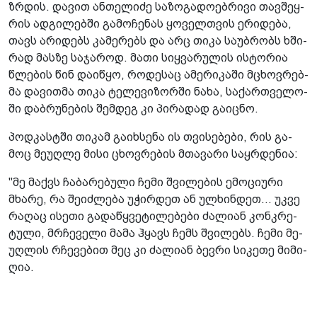
ზრდის. და­ვით ან­თე­ლი­ძე სა­ზო­გა­დო­ებ­რი­ვი თავ­შეყ­
რის ად­გი­ლებ­ში გა­მო­ჩე­ნას ყო­ველ­თვის ერი­დე­ბა,
თავს არი­დებს კა­მე­რებს და არც თიკა სა­უბ­რობს ხში­
რად მას­ზე სა­ჯა­როდ. მათი სიყ­ვა­რუ­ლის ის­ტო­რია
წლე­ბის წინ და­ი­წყო, რო­დე­საც ამე­რი­კა­ში მცხოვ­რებ­
მა და­ვით­მა თიკა ტე­ლე­ვი­ზორ­ში ნახა, სა­ქარ­თვე­ლო­
ში დაბ­რუ­ნე­ბის შემ­დეგ კი პი­რა­დად გა­იც­ნო.
პოდ­კას­ტში თი­კამ გა­იხ­სე­ნა ის თვი­სე­ბე­ბი, რის გა­
მოც მე­უღ­ლე მისი ცხოვ­რე­ბის მთა­ვა­რი საყ­რდე­ნია:
"მე მაქვს ჩა­ბა­რე­ბუ­ლი ჩემი შვი­ლე­ბის ემო­ცი­უ­რი
მხა­რე, რა შე­იძ­ლე­ბა უჭირ­დეთ ან ულ­ხინ­დეთ... უკვე
რა­ღაც ისე­თი გა­და­წყვე­ტი­ლე­ბე­ბი ძა­ლი­ან კონ­კრე­
ტუ­ლი, მრჩე­ვე­ლი მამა ჰყავს ჩემს შვი­ლებს. ჩემი მე­
უღ­ლის რჩე­ვე­ბით მეც კი ძა­ლი­ან ბევ­რი სი­კე­თე მი­მი­
ღია.