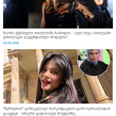
ნაომი ქემპბელი თბილისში ჩამოდის - სულ სხვა ამპლუაში
ვიხილავთ ლეგენდარულ მოდელს?
05.08.2026
"შერბეთის" ვარსკვლავი ნარკოტიკების გამო სერიალიდან
გააგდეს - ხმაური გადასაღებ მოედანზე