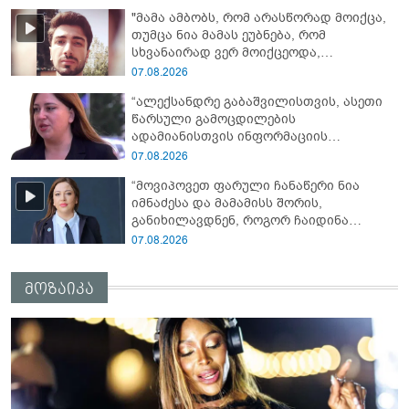
წაქეზებას, მანიპულირებას” - გიგა
"მამა ამბობს, რომ არასწორად მოიქცა,
ავალიანის დედა
თუმცა ნია მამას ეუბნება, რომ
სხვანაირად ვერ მოიქცეოდა,
თანამედროვე ეპოქაში სხვანაირად
07.08.2026
ხდება, საქციელს ამართლებს" - რა
“ალექსანდრე გაბაშვილისთვის, ასეთი
დეტალებზე საუბრობს გიგა ავალიანის
წარსული გამოცდილების
საქმის პროკურორი?
ადამიანისთვის ინფორმაციის
მიწოდება, რომ მასწავლებელი
07.08.2026
სექსუალურად ავიწროებდა,
“მოვიპოვეთ ფარული ჩანაწერი ნია
ფაქტობრივად, წაქეზება იყო” -
იმნაძესა და მამამისს შორის,
პროკურორი ნია იმნაძეზე
განიხილავდნენ, როგორ ჩაიდინა
გაბაშვილმა დანაშაული” - რას ამბობს
07.08.2026
გიგა ავალიანის საქმის პროკურორი?
მოზაიკა