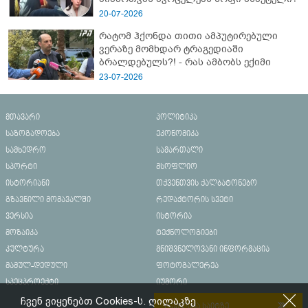
20-07-2026
რატომ ჰქონდა თითი ამპუტირებული
ვერაზე მომხდარ ტრაგედიაში
ბრალდებულს?! - რას ამბობს ექიმი
23-07-2026
მთავარი
პოლიტიკა
საზოგადოება
ეკონომიკა
სამხედრო
სამართალი
სპორტი
მსოფლიო
ისტორიანი
თქვენთვის ქალბატონებო
გზავნილი მომავალში
რედაქტორის სვეტი
ვერსია
ისტორია
მოზაიკა
ტექნოლოგიები
კულტურა
მნიშვნელოვანი ინფორმაცია
მამულ-დედული
ფოტოგალერეა
სპეცპროექტი
იუმორი
ჩვენ ვიყენებთ Cookies-ს. ღილაკზე
რეკლამა საიტზე