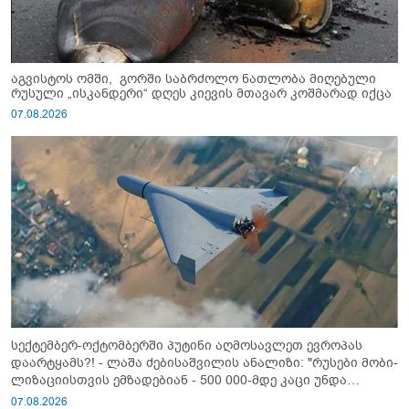
აგვისტოს ომში, გორში საბრძოლო ნათლობა მიღებული
რუსული „ისკანდერი“ დღეს კიევის მთავარ კოშმარად იქცა
07.08.2026
სექტემბერ-ოქტომბერში პუტინი აღმოსავლეთ ევროპას
დაარტყამს?! - ლაშა ძებისაშვილის ანალიზი: "რუსები მობი­
ლიზაციისთვის ემზადებიან - 500 000-მდე კაცი უნდა
გაიწვიონ ომში"
07.08.2026