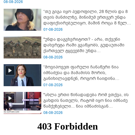
08-08-2026
“თუ გიგა იყო პედოფილი, 28 წლის და 8
თვის მანძილზე, მინიმუმ ერთჯერ უნდა
დაფიქსირებულიყო, მაშინ როცა 8 წელი
ამზადებდა მოსწავლეებს! - იპოვონ ერთი
07-08-2026
გოგონა, ვისაც გიგა სექსუალურად
"უნდა დაგვხვრიტოთ? - არა, თქვენი
ავიწროებდა” - ეკა კუპატაძე
დახვრეტა რაში გვაწყობს, გუდაუთაში
ქართველ ტყვეებში უნდა
გადაგცვალოთ..."
08-08-2026
“მოვიპოვეთ ფარული ჩანაწერი ნია
იმნაძესა და მამამისს შორის,
განიხილავდნენ, როგორ ჩაიდინა
გაბაშვილმა დანაშაული” - რას ამბობს
07-08-2026
გიგა ავალიანის საქმის პროკურორი?
"ახლა ერთი წინადადება რომ ვთქვა, ის
გახდის ნათელს, რატომ იყო ნია იმნაძე
წამქეზებელი... ნია იმნაძისგან
გამოსული ინფორმაციაა ეს" - რას
08-08-2026
ამბობს ეკა კუპატაძე