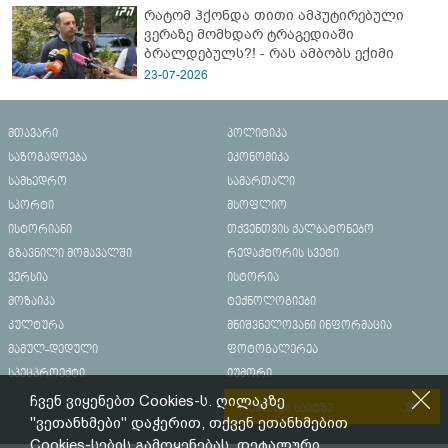
რატომ ჰქონდა თითი ამპუტირებული
ვერაზე მომხდარ ტრაგედიაში
ბრალდებულს?! - რას ამბობს ექიმი
23-07-2026
მთავარი
პოლიტიკა
საზოგადოება
ეკონომიკა
სამხედრო
სამართალი
სპორტი
მსოფლიო
ისტორიანი
თქვენთვის ქალბატონებო
გზავნილი მომავალში
რედაქტორის სვეტი
ვერსია
ისტორია
მოზაიკა
ტექნოლოგიები
კულტურა
მნიშვნელოვანი ინფორმაცია
მამულ-დედული
ფოტოგალერეა
სპეცპროექტი
იუმორი
ჩვენ ვიყენებთ Cookies-ს. ღილაკზე
რეკლამა საიტზე
"ვეთანხმები" დაჭერით, თქვენ ეთანხმებით
Cookies-სების გამოყენებას. დეტალური