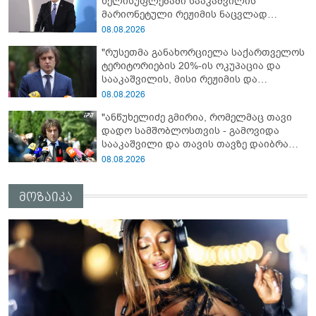
ხელისუფლებაში სააკაშვილის
დახვრეტაზე"
მარიონეტული რეჟიმის ნაცვლად
„ქართული ოცნების“ მსგავსი
08.08.2026
პატრიოტული ძალა რომ ყოფილიყო, თუ
"რუსეთმა განახორციელა საქართველოს
2008 წლის ომი თუ არ იქნებოდა, დიდი
ტერიტორიების 20%-ის ოკუპაცია და
ალბათობით, არც უკრაინის ომი
სააკაშვილის, მისი რეჟიმის და
იქნებოდა"
„ნაცმოძრაობის“ ღალატი ვერანაირად
08.08.2026
ვერ გადაფარავს ამ დანაშაულს, ეს იყო
"ანწუხელიძე გმირია, რომელმაც თავი
დანაშაული ჩვენი სახელმწიფოს წინაშე"
დადო სამშობლოსთვის - გამოვიდა
სააკაშვილი და თავის თავზე დაიბრალა
ანწუხელიძის გმირობა, სამარცხვინო
08.08.2026
სიტყვები თქვა, თითქოს,
სააკაშვილისთვის შეგინებას თუ რაღაც
მოზაიკა
ამგვარს სთხოვდნენ მას"